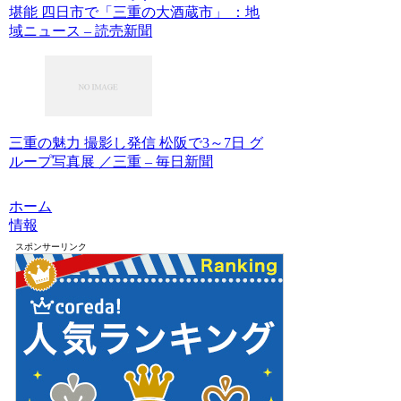
堪能 四日市で「三重の大酒蔵市」 ：地
域ニュース – 読売新聞
三重の魅力 撮影し発信 松阪で3～7日 グ
ループ写真展 ／三重 – 毎日新聞
ホーム
情報
スポンサーリンク