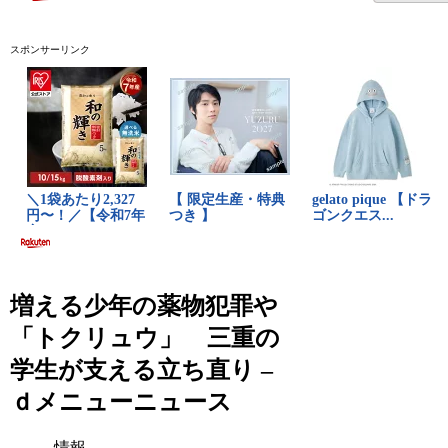
スポンサーリンク
増える少年の薬物犯罪や
「トクリュウ」 三重の
学生が支える立ち直り –
ｄメニューニュース
情報