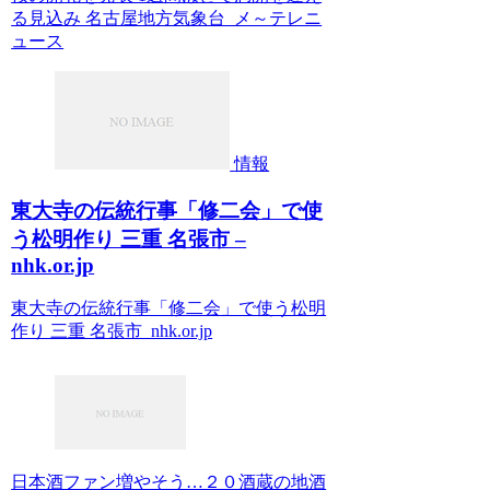
る見込み 名古屋地方気象台 メ～テレニ
ュース
情報
東大寺の伝統行事「修二会」で使
う松明作り 三重 名張市 –
nhk.or.jp
東大寺の伝統行事「修二会」で使う松明
作り 三重 名張市 nhk.or.jp
日本酒ファン増やそう…２０酒蔵の地酒