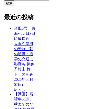
検索
最近の投稿
台風6号 東
海へ明日3日
に最接近
大雨や暴風
の恐れ 朝
の通勤・通
学の交通に
影響も(気象
予報士 竹
下 のぞみ
2026年06月
02日) –
tenki.jp
【動画】飛
騨牛63頭、
秋までのび