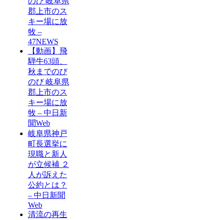
のび 岐阜県
郡上市のス
キー場に放
牧 –
47NEWS
【動画】飛
騨牛63頭、
秋までのび
のび 岐阜県
郡上市のス
キー場に放
牧 – 中日新
聞Web
岐阜県神戸
町長選挙に
現職と新人
が立候補 ２
人が訴えた
公約とは？
– 中日新聞
Web
清流の再生