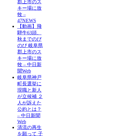
郡上市のス
キー場に放
牧 –
47NEWS
【動画】飛
騨牛63頭、
秋までのび
のび 岐阜県
郡上市のス
キー場に放
牧 – 中日新
聞Web
岐阜県神戸
町長選挙に
現職と新人
が立候補 ２
人が訴えた
公約とは？
– 中日新聞
Web
清流の再生
を願って 子