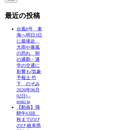
最近の投稿
台風6号 東
海へ明日3日
に最接近
大雨や暴風
の恐れ 朝
の通勤・通
学の交通に
影響も(気象
予報士 竹
下 のぞみ
2026年06月
02日) –
tenki.jp
【動画】飛
騨牛63頭、
秋までのび
のび 岐阜県