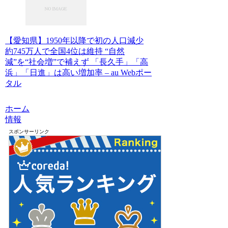
【愛知県】1950年以降で初の人口減少
約745万人で全国4位は維持 “自然
減”を“社会増”で補えず 「長久手」「高
浜」「日進」は高い増加率 – au Webポー
タル
ホーム
情報
スポンサーリンク