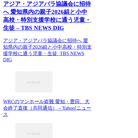
アジア・アジアパラ協議会に招待
へ 愛知県内の親子2026組と小中
高校・特別支援学校に通う児童・
生徒 – TBS NEWS DIG
アジア・アジアパラ協議会に招待へ 愛
知県内の親子2026組と小中高校・特別支
援学校に通う児童・生徒 TBS NEWS
DIG
WRCのマンホール盗難 愛知・豊田、大
会終了直後（共同通信） – Yahoo!ニュー
ス