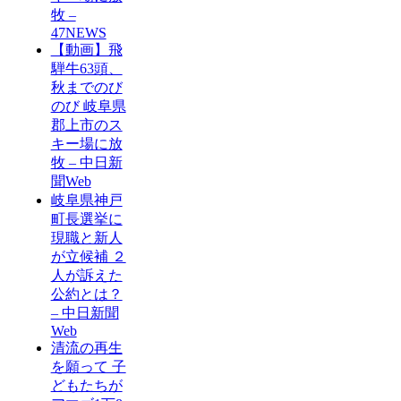
牧 –
47NEWS
【動画】飛
騨牛63頭、
秋までのび
のび 岐阜県
郡上市のス
キー場に放
牧 – 中日新
聞Web
岐阜県神戸
町長選挙に
現職と新人
が立候補 ２
人が訴えた
公約とは？
– 中日新聞
Web
清流の再生
を願って 子
どもたちが