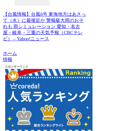
【台風情報】台風6号 東海地方はあさっ
て（水）に最接近か 警報級大雨のおそ
れも 雨シミュレーション 愛知・名古
屋・岐阜・三重の天気予報（CBCテレ
ビ） – Yahoo!ニュース
ホーム
情報
スポンサーリンク