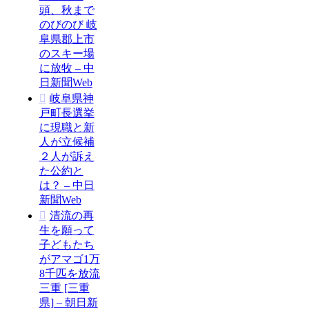
頭、秋まで
のびのび 岐
阜県郡上市
のスキー場
に放牧 – 中
日新聞Web
岐阜県神
戸町長選挙
に現職と新
人が立候補
２人が訴え
た公約と
は？ – 中日
新聞Web
清流の再
生を願って
子どもたち
がアマゴ1万
8千匹を放流
三重 [三重
県] – 朝日新