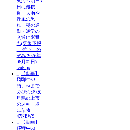
東海へ明日3
日に最接
近 大雨や
暴風の恐
れ 朝の通
勤・通学の
交通に影響
も(気象予報
士 竹下 の
ぞみ 2026年
06月02日) –
tenki.jp
【動画】
飛騨牛63
頭、秋まで
のびのび 岐
阜県郡上市
のスキー場
に放牧 –
47NEWS
【動画】
飛騨牛63