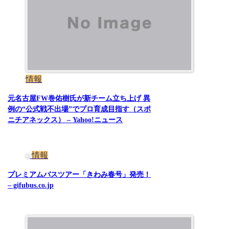
情報
元名古屋FW巻佑樹氏が新チーム立ち上げ 異
例の“公式戦不出場”でプロ育成目指す（スポ
ニチアネックス） – Yahoo!ニュース
情報
プレミアムバスツアー「きわみ春号」発売！
– gifubus.co.jp