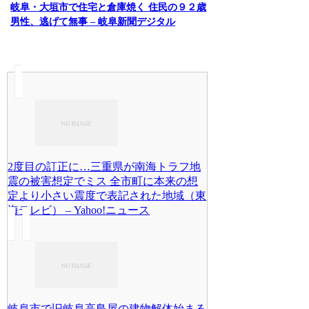
岐阜・大垣市で住宅と倉庫焼く 住民の９２歳
男性、逃げて無事 – 岐阜新聞デジタル
2度目の訂正に…三重県が南海トラフ地
震の被害想定でミス 全市町に本来の想
定より小さい震度で表記された地域（東
海テレビ） – Yahoo!ニュース
岐阜市で旧岐阜高島屋の建物解体始まる