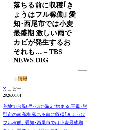
落ちる前に収穫｢き
ょうはフル稼働｣ 愛
知･西尾市では小麦
最盛期 激しい雨で
カビが発生するお
それも… – TBS
NEWS DIG
情報
X
コピー
2026.06.01
各地で台風6号への“備え”始まる 三重･熊
野市の南高梅 落ちる前に収穫｢きょうは
フル稼働｣ 愛知･西尾市では小麦最盛期