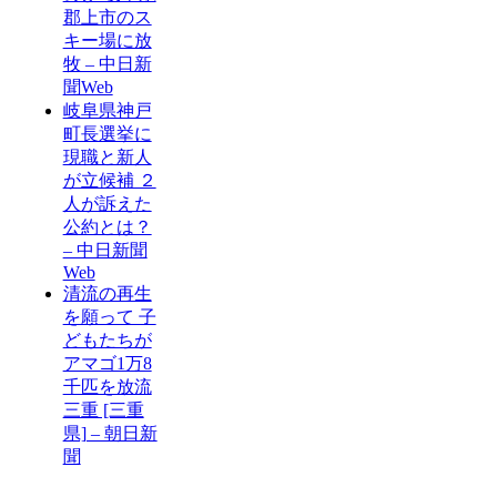
郡上市のス
キー場に放
牧 – 中日新
聞Web
岐阜県神戸
町長選挙に
現職と新人
が立候補 ２
人が訴えた
公約とは？
– 中日新聞
Web
清流の再生
を願って 子
どもたちが
アマゴ1万8
千匹を放流
三重 [三重
県] – 朝日新
聞