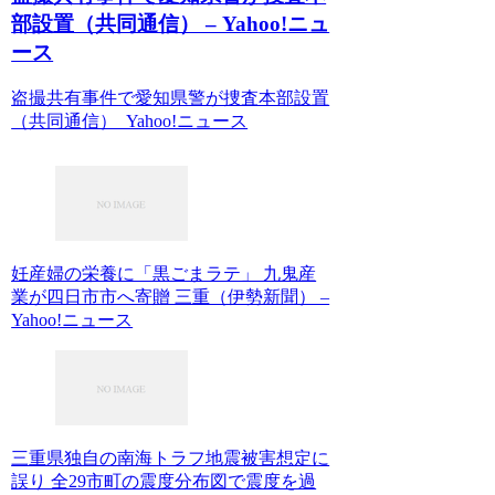
部設置（共同通信） – Yahoo!ニュ
ース
盗撮共有事件で愛知県警が捜査本部設置
（共同通信） Yahoo!ニュース
妊産婦の栄養に「黒ごまラテ」 九鬼産
業が四日市市へ寄贈 三重（伊勢新聞） –
Yahoo!ニュース
三重県独自の南海トラフ地震被害想定に
誤り 全29市町の震度分布図で震度を過