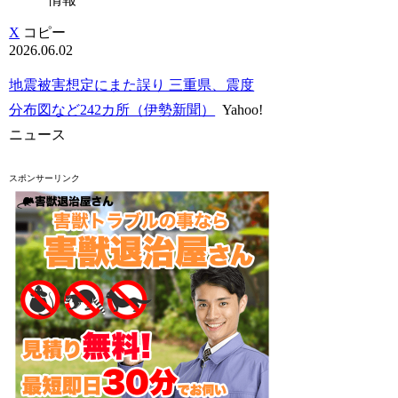
X
コピー
2026.06.02
地震被害想定にまた誤り 三重県、震度
分布図など242カ所（伊勢新聞）
Yahoo!
ニュース
スポンサーリンク