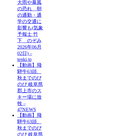
大雨や暴風
の恐れ 朝
の通勤・通
学の交通に
影響も(気象
予報士 竹
下 のぞみ
2026年06月
02日) –
tenki.jp
【動画】飛
騨牛63頭、
秋までのび
のび 岐阜県
郡上市のス
キー場に放
牧 –
47NEWS
【動画】飛
騨牛63頭、
秋までのび
のび 岐阜県