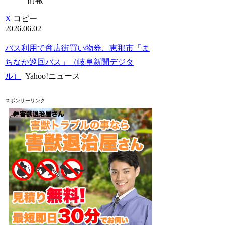
X
コピー
2026.06.02
バス利用で商店街買い物券、恵那市「ま
ちなか巡回バス」（岐阜新聞デジタ
ル）
Yahoo!ニュース
スポンサーリンク