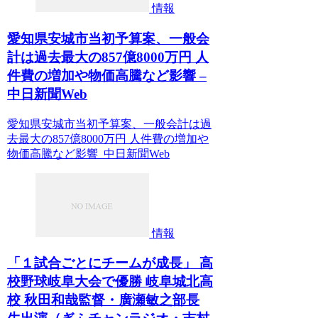
情報
愛知県安城市当初予算案、一般会
計は過去最大の857億8000万円 人
件費の増加や物価高騰など影響 –
中日新聞Web
愛知県安城市当初予算案、一般会計は過
去最大の857億8000万円 人件費の増加や
物価高騰など影響 中日新聞Web
情報
「１試合ごとにチームが成長」 高
校野球岐阜大会で優勝 岐阜城北高
校 秋田和哉監督・廣瀬敏之部長