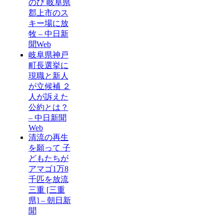
のび 岐阜県
郡上市のス
キー場に放
牧 – 中日新
聞Web
岐阜県神戸
町長選挙に
現職と新人
が立候補 ２
人が訴えた
公約とは？
– 中日新聞
Web
清流の再生
を願って 子
どもたちが
アマゴ1万8
千匹を放流
三重 [三重
県] – 朝日新
聞