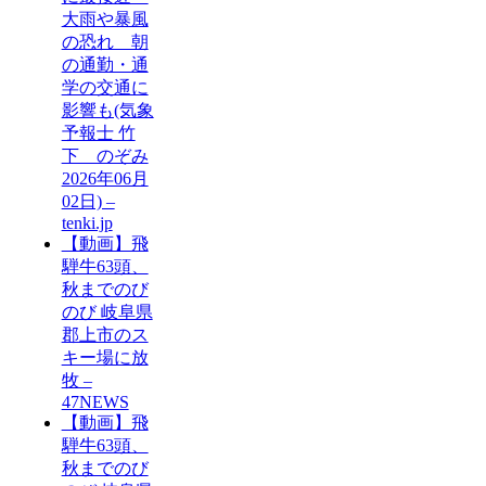
大雨や暴風
の恐れ 朝
の通勤・通
学の交通に
影響も(気象
予報士 竹
下 のぞみ
2026年06月
02日) –
tenki.jp
【動画】飛
騨牛63頭、
秋までのび
のび 岐阜県
郡上市のス
キー場に放
牧 –
47NEWS
【動画】飛
騨牛63頭、
秋までのび