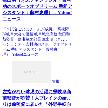
生出演（ぎふチャンラジオ・吉村
功のスポーツオブドリーム 番組ア
シスタント：藤村恵理） – Yahoo!
ニュース
「１試合ごとにチームが成長」 高校野
球岐阜大会で優勝 岐阜城北高校 秋田和
哉監督・廣瀬敏之部長 生出演（ぎふチ
ャンラジオ・吉村功のスポーツオブドリ
ーム 番組アシスタント：藤村恵
理） Yahoo!ニュース
情報
左指がない球児の活躍に県岐阜商
前監督が称賛！大ブレイクの始ま
りは前監督に届いた「外野手転向