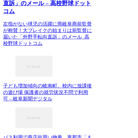
直訴」のメール – 高校野球ドット
コム
左指がない球児の活躍に県岐阜商前監督
が称賛！大ブレイクの始まりは前監督に
届いた「外野手転向直訴」のメール 高
校野球ドットコム
子ども増加傾向の岐南町、校内に放課後
の遊び場 保護者の就労状況不問で利用
可 – 岐阜新聞デジタル
バス利用で商店街買い物券、恵那市「ま