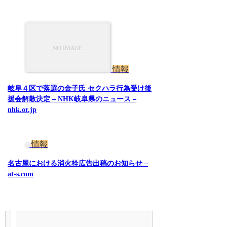
情報
岐阜４区で落選の金子氏 セクハラ行為受け後
援会解散決定 – NHK岐阜県のニュース –
nhk.or.jp
情報
名古屋における消火栓広告出稿のお知らせ –
at-s.com