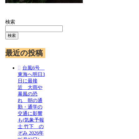
検索
検索
最近の投稿
台風6号
東海へ明日3
日に最接
近 大雨や
暴風の恐
れ 朝の通
勤・通学の
交通に影響
も(気象予報
士 竹下 の
ぞみ 2026年