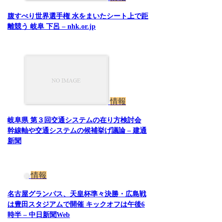
腹すべり世界選手権 水をまいたシート上で距
離競う 岐阜 下呂 – nhk.or.jp
情報
岐阜県 第３回交通システムの在り方検討会
幹線軸や交通システムの候補挙げ議論 – 建通
新聞
情報
名古屋グランパス、天皇杯準々決勝・広島戦
は豊田スタジアムで開催 キックオフは午後6
時半 – 中日新聞Web