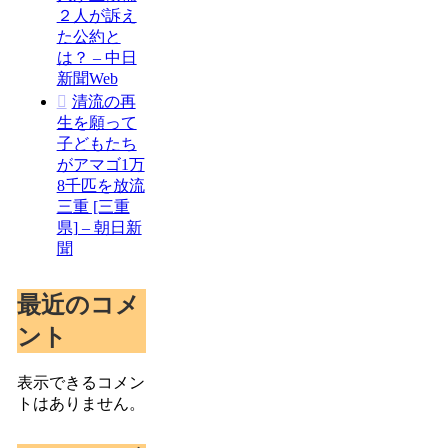
２人が訴え
た公約と
は？ – 中日
新聞Web
清流の再
生を願って
子どもたち
がアマゴ1万
8千匹を放流
三重 [三重
県] – 朝日新
聞
最近のコメ
ント
表示できるコメン
トはありません。