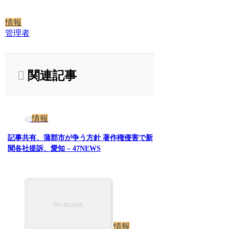
情報
管理者
関連記事
情報
記事共有、蒲郡市が争う方針 著作権侵害で新
聞各社提訴、愛知 – 47NEWS
情報