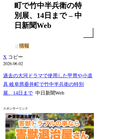
町で竹中半兵衛の特
別展、14日まで – 中
日新聞Web
情報
X
コピー
2026.06.02
過去の大河ドラマで使用した甲冑や小道
具 岐阜県垂井町で竹中半兵衛の特別
展、14日まで
中日新聞Web
スポンサーリンク