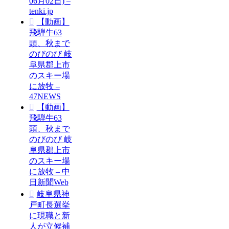
06月02日) –
tenki.jp
【動画】
飛騨牛63
頭、秋まで
のびのび 岐
阜県郡上市
のスキー場
に放牧 –
47NEWS
【動画】
飛騨牛63
頭、秋まで
のびのび 岐
阜県郡上市
のスキー場
に放牧 – 中
日新聞Web
岐阜県神
戸町長選挙
に現職と新
人が立候補