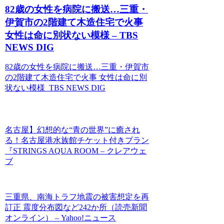
82歳の女性を病院に搬送…三重・
伊賀市の2階建て木造住宅で火事
女性は命に別状ない模様 – TBS
NEWS DIG
82歳の女性を病院に搬送…三重・伊賀市
の2階建て木造住宅で火事 女性は命に別
状ない模様 TBS NEWS DIG
名古屋】幻想的な“青の世界”に癒され
る！名古屋港水族館チケット付きプラン
『STRINGS AQUA ROOM – クレアウェ
ブ
三重県、南海トラフ地震の被害想定を再
訂正 震度分布図など242か所（読売新聞
オンライン） – Yahoo!ニュース