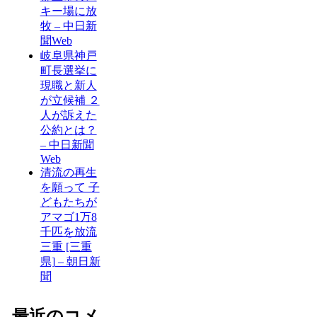
キー場に放
牧 – 中日新
聞Web
岐阜県神戸
町長選挙に
現職と新人
が立候補 ２
人が訴えた
公約とは？
– 中日新聞
Web
清流の再生
を願って 子
どもたちが
アマゴ1万8
千匹を放流
三重 [三重
県] – 朝日新
聞
最近のコメ