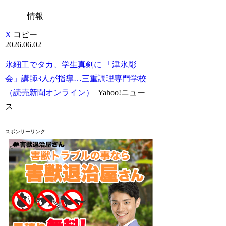
情報
X
コピー
2026.06.02
氷細工でタカ、学生真剣に 「津氷彫
会」講師3人が指導…三重調理専門学校
（読売新聞オンライン）
Yahoo!ニュー
ス
スポンサーリンク