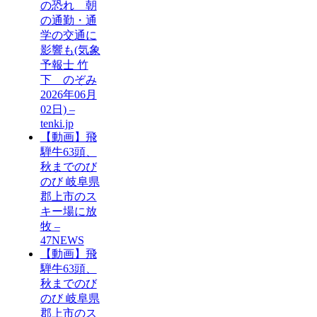
の恐れ 朝
の通勤・通
学の交通に
影響も(気象
予報士 竹
下 のぞみ
2026年06月
02日) –
tenki.jp
【動画】飛
騨牛63頭、
秋までのび
のび 岐阜県
郡上市のス
キー場に放
牧 –
47NEWS
【動画】飛
騨牛63頭、
秋までのび
のび 岐阜県
郡上市のス