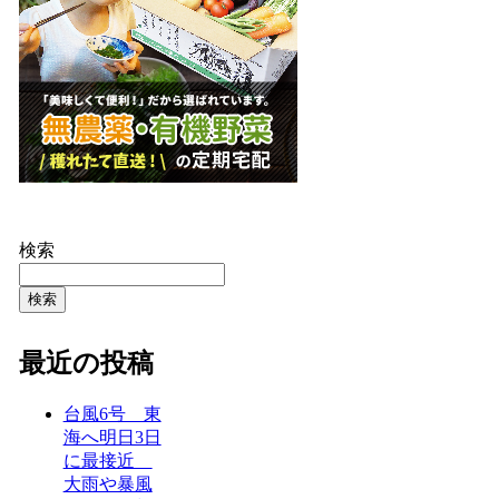
検索
検索
最近の投稿
台風6号 東
海へ明日3日
に最接近
大雨や暴風