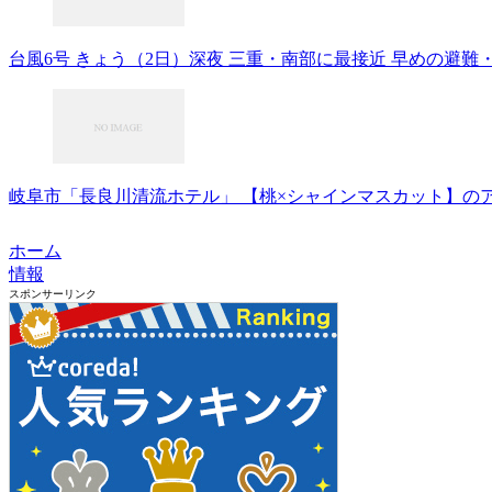
台風6号 きょう（2日）深夜 三重・南部に最接近 早めの避難・警戒を
岐阜市「長良川清流ホテル」 【桃×シャインマスカット】のア
ホーム
情報
スポンサーリンク