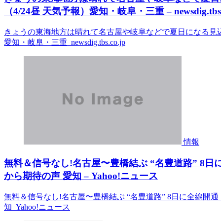
（4/24昼 天気予報）愛知・岐阜・三重 – newsdig.tbs.c
きょうの東海地方は晴れて名古屋や岐阜などで夏日になる見込み
愛知・岐阜・三重 newsdig.tbs.co.jp
情報
無料＆信号なし!名古屋〜豊橋結ぶ “名豊道路” 8
から期待の声 愛知 – Yahoo!ニュース
無料＆信号なし!名古屋〜豊橋結ぶ “名豊道路” 8日に全線開
知 Yahoo!ニュース