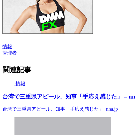
情報
管理者
関連記事
情報
台湾で三重県アピール、知事「手応え感じた」 – nna
台湾で三重県アピール、知事「手応え感じた」 nna.jp