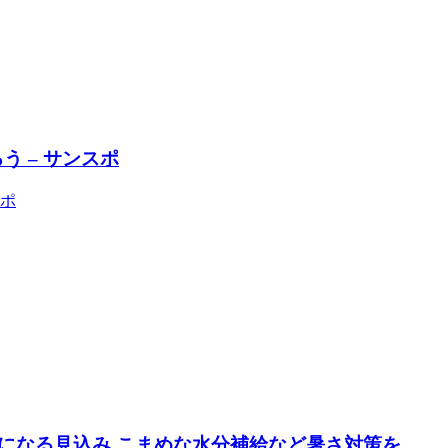
う – サンスポ
スポ
になる見込み こまめな水分補給など暑さ対策を