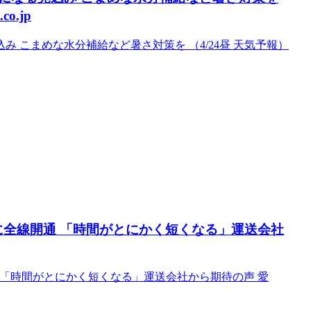
o.jp
 こまめな水分補給など暑さ対策を （4/24昼 天気予報）
日に全線開通 「時間がとにかく短くなる」運送会社
通 「時間がとにかく短くなる」運送会社から期待の声 愛