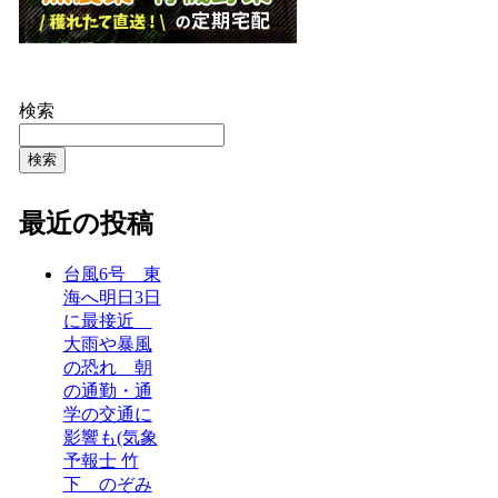
検索
検索
最近の投稿
台風6号 東
海へ明日3日
に最接近
大雨や暴風
の恐れ 朝
の通勤・通
学の交通に
影響も(気象
予報士 竹
下 のぞみ