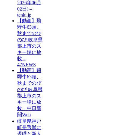
2026年06月
02日) –
tenki.jp
【動画】飛
騨牛63頭、
秋までのび
のび 岐阜県
郡上市のス
キー場に放
牧 –
47NEWS
【動画】飛
騨牛63頭、
秋までのび
のび 岐阜県
郡上市のス
キー場に放
牧 – 中日新
聞Web
岐阜県神戸
町長選挙に
現職と新人