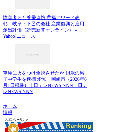
障害者らと養蚕連携 農福アワード表
彰…岐阜・下呂の会社 産業復興と雇用
創出評価（読売新聞オンライン） –
Yahoo!ニュース
車庫に火をつけ全焼させたか 14歳の男
子中学生を逮捕 愛知・岡崎市（2026年6
月1日掲載）｜日テレNEWS NNN – 日テ
レNEWS NNN
ホーム
情報
スポンサーリンク