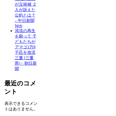
が立候補 ２
人が訴えた
公約とは？
– 中日新聞
Web
清流の再生
を願って 子
どもたちが
アマゴ1万8
千匹を放流
三重 [三重
県] – 朝日新
聞
最近のコメ
ント
表示できるコメン
トはありません。