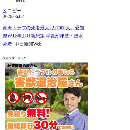
X
コピー
2026.06.02
南海トラフの死者最大2万7000人、愛知
県が12年ぶり新想定 半数が津波・浸水
死者
中日新聞Web
スポンサーリンク