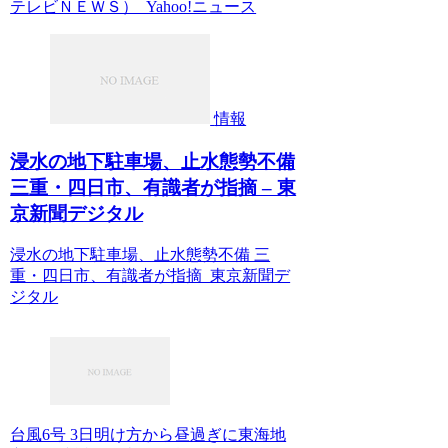
テレビＮＥＷＳ） Yahoo!ニュース
情報
浸水の地下駐車場、止水態勢不備
三重・四日市、有識者が指摘 – 東
京新聞デジタル
浸水の地下駐車場、止水態勢不備 三
重・四日市、有識者が指摘 東京新聞デ
ジタル
台風6号 3日明け方から昼過ぎに東海地