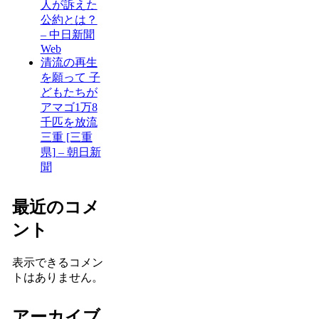
人が訴えた
公約とは？
– 中日新聞
Web
清流の再生
を願って 子
どもたちが
アマゴ1万8
千匹を放流
三重 [三重
県] – 朝日新
聞
最近のコメ
ント
表示できるコメン
トはありません。
アーカイブ