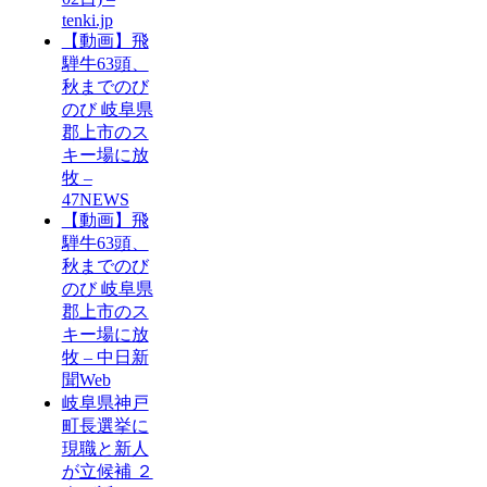
tenki.jp
【動画】飛
騨牛63頭、
秋までのび
のび 岐阜県
郡上市のス
キー場に放
牧 –
47NEWS
【動画】飛
騨牛63頭、
秋までのび
のび 岐阜県
郡上市のス
キー場に放
牧 – 中日新
聞Web
岐阜県神戸
町長選挙に
現職と新人
が立候補 ２