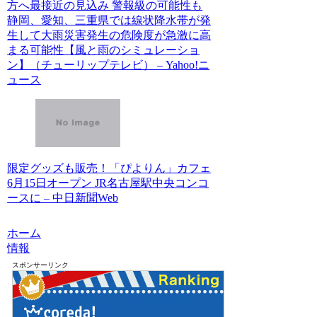
方へ最接近の見込み 警報級の可能性も
静岡、愛知、三重県では線状降水帯が発
生して大雨災害発生の危険度が急激に高
まる可能性【風と雨のシミュレーショ
ン】（チューリップテレビ） – Yahoo!ニ
ュース
限定グッズも販売！「ぴよりん」カフェ
6月15日オープン JR名古屋駅中央コンコ
ースに – 中日新聞Web
ホーム
情報
スポンサーリンク