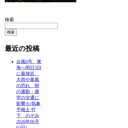
検索
検索
最近の投稿
台風6号 東
海へ明日3日
に最接近
大雨や暴風
の恐れ 朝
の通勤・通
学の交通に
影響も(気象
予報士 竹
下 のぞみ
2026年06月
02日) –