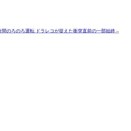
5分間のろのろ運転 ドラレコが捉えた衝突直前の一部始終 –