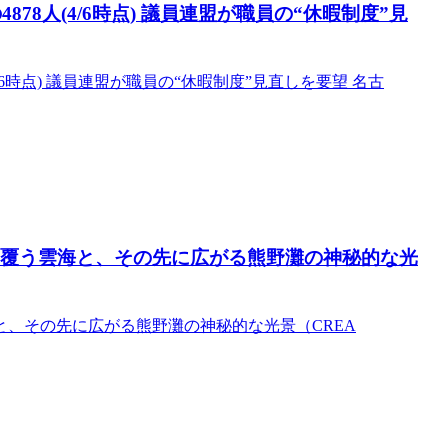
78人(4/6時点) 議員連盟が職員の“休暇制度”見
6時点) 議員連盟が職員の“休暇制度”見直しを要望 名古
町を覆う雲海と、その先に広がる熊野灘の神秘的な光
海と、その先に広がる熊野灘の神秘的な光景（CREA