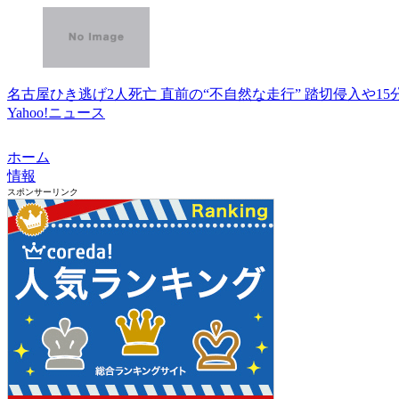
名古屋ひき逃げ2人死亡 直前の“不自然な走行” 踏切侵入や1
Yahoo!ニュース
ホーム
情報
スポンサーリンク