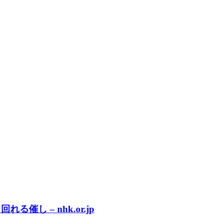
し – nhk.or.jp