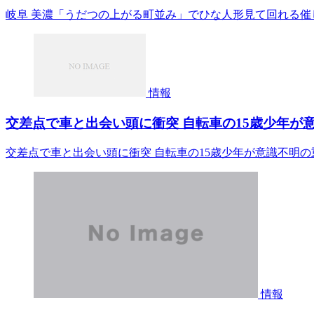
岐阜 美濃「うだつの上がる町並み」でひな人形見て回れる催し nhk
情報
交差点で車と出会い頭に衝突 自転車の15歳少年が意識不
交差点で車と出会い頭に衝突 自転車の15歳少年が意識不明の重体 
情報