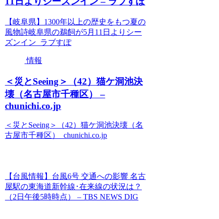
11日よりシーズンイン – ラブすぽ
【岐阜県】1300年以上の歴史をもつ夏の
風物詩岐阜県の鵜飼が5月11日よりシー
ズンイン ラブすぽ
情報
＜災とSeeing＞（42）猫ケ洞池決
壊（名古屋市千種区） –
chunichi.co.jp
＜災とSeeing＞（42）猫ケ洞池決壊（名
古屋市千種区） chunichi.co.jp
【台風情報】台風6号 交通への影響 名古
屋駅の東海道新幹線･在来線の状況は？
（2日午後5時時点） – TBS NEWS DIG