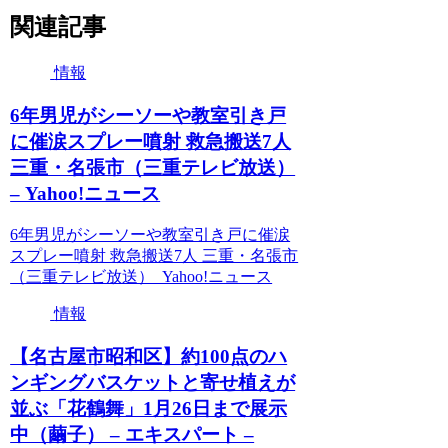
関連記事
情報
6年男児がシーソーや教室引き戸
に催涙スプレー噴射 救急搬送7人
三重・名張市（三重テレビ放送）
– Yahoo!ニュース
6年男児がシーソーや教室引き戸に催涙
スプレー噴射 救急搬送7人 三重・名張市
（三重テレビ放送） Yahoo!ニュース
情報
【名古屋市昭和区】約100点のハ
ンギングバスケットと寄せ植えが
並ぶ「花鶴舞」1月26日まで展示
中（繭子） – エキスパート –