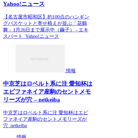
Yahoo!ニュース
【名古屋市昭和区】約100点のハンギン
グバスケットと寄せ植えが並ぶ「花鶴
舞」1月26日まで展示中（繭子） - エキ
スパート Yahoo!ニュース
情報
中京芝はロベルト系に注 愛知杯は
エピファネイア産駒のセントメモ
リーズが穴 – netkeiba
中京芝はロベルト系に注 愛知杯はエピ
ファネイア産駒のセントメモリーズが
穴 netkeiba
情報