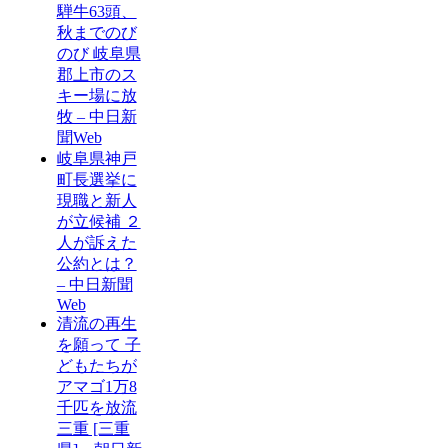
騨牛63頭、
秋までのび
のび 岐阜県
郡上市のス
キー場に放
牧 – 中日新
聞Web
岐阜県神戸
町長選挙に
現職と新人
が立候補 ２
人が訴えた
公約とは？
– 中日新聞
Web
清流の再生
を願って 子
どもたちが
アマゴ1万8
千匹を放流
三重 [三重