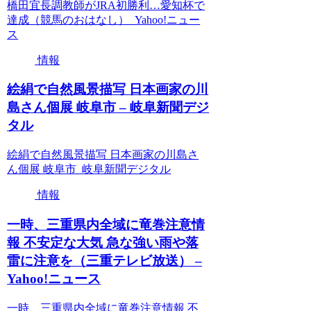
橋田宜長調教師がJRA初勝利…愛知杯で
達成（競馬のおはなし） Yahoo!ニュー
ス
情報
絵絹で自然風景描写 日本画家の川
島さん個展 岐阜市 – 岐阜新聞デジ
タル
絵絹で自然風景描写 日本画家の川島さ
ん個展 岐阜市 岐阜新聞デジタル
情報
一時、三重県内全域に竜巻注意情
報 不安定な大気 急な強い雨や落
雷に注意を（三重テレビ放送） –
Yahoo!ニュース
一時、三重県内全域に竜巻注意情報 不