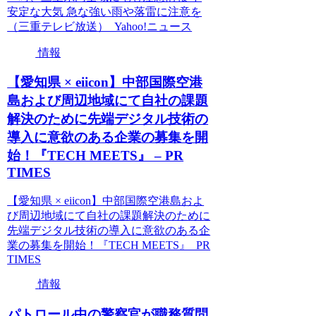
安定な大気 急な強い雨や落雷に注意を
（三重テレビ放送） Yahoo!ニュース
情報
【愛知県 × eiicon】中部国際空港
島および周辺地域にて自社の課題
解決のために先端デジタル技術の
導入に意欲のある企業の募集を開
始！『TECH MEETS』 – PR
TIMES
【愛知県 × eiicon】中部国際空港島およ
び周辺地域にて自社の課題解決のために
先端デジタル技術の導入に意欲のある企
業の募集を開始！『TECH MEETS』 PR
TIMES
情報
パトロール中の警察官が職務質問