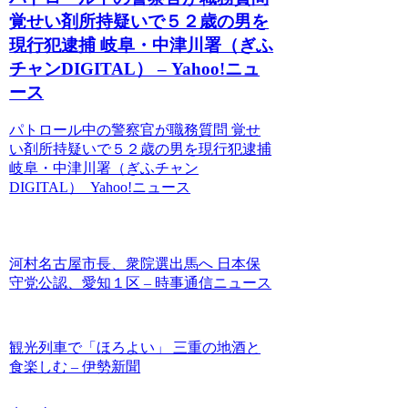
覚せい剤所持疑いで５２歳の男を
現行犯逮捕 岐阜・中津川署（ぎふ
チャンDIGITAL） – Yahoo!ニュ
ース
パトロール中の警察官が職務質問 覚せ
い剤所持疑いで５２歳の男を現行犯逮捕
岐阜・中津川署（ぎふチャン
DIGITAL） Yahoo!ニュース
河村名古屋市長、衆院選出馬へ 日本保
守党公認、愛知１区 – 時事通信ニュース
観光列車で「ほろよい」 三重の地酒と
食楽しむ – 伊勢新聞