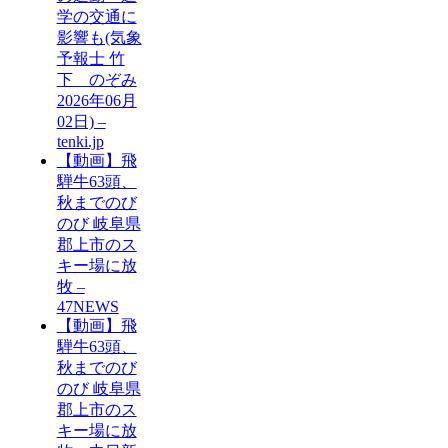
学の交通に
影響も(気象
予報士 竹
下 のぞみ
2026年06月
02日) –
tenki.jp
【動画】飛
騨牛63頭、
秋までのび
のび 岐阜県
郡上市のス
キー場に放
牧 –
47NEWS
【動画】飛
騨牛63頭、
秋までのび
のび 岐阜県
郡上市のス
キー場に放