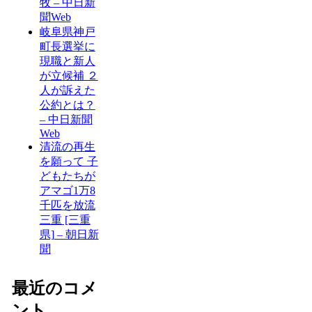
牧 – 中日新
聞Web
岐阜県神戸
町長選挙に
現職と新人
が立候補 ２
人が訴えた
公約とは？
– 中日新聞
Web
清流の再生
を願って 子
どもたちが
アマゴ1万8
千匹を放流
三重 [三重
県] – 朝日新
聞
最近のコメ
ント