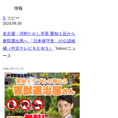
情報
X
コピー
2024.09.30
名古屋・河村たかし市長 愛知１区から
衆院選出馬へ 「日本保守党」の公認候
補（中京テレビＮＥＷＳ）
Yahoo!ニュ
ース
スポンサーリンク