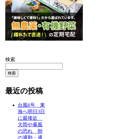
検索
検索
最近の投稿
台風6号 東
海へ明日3日
に最接近
大雨や暴風
の恐れ 朝
の通勤・通