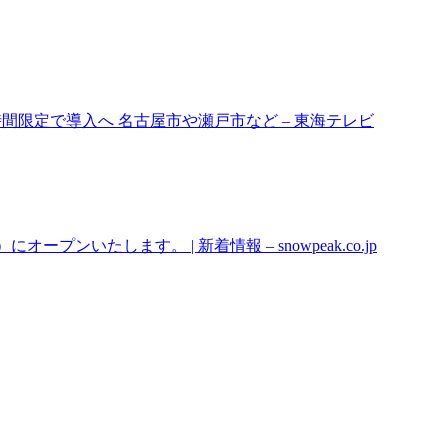
間限定で導入へ 名古屋市や瀬戸市など – 東海テレビ
プンいたします。 | 新着情報 – snowpeak.co.jp