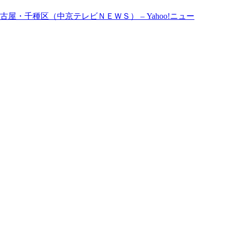
・千種区（中京テレビＮＥＷＳ） – Yahoo!ニュー