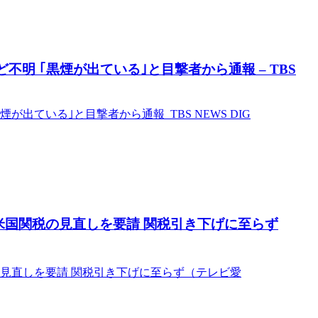
明 ｢黒煙が出ている｣と目撃者から通報 – TBS
出ている｣と目撃者から通報 TBS NEWS DIG
米国関税の見直しを要請 関税引き下げに至らず
見直しを要請 関税引き下げに至らず（テレビ愛