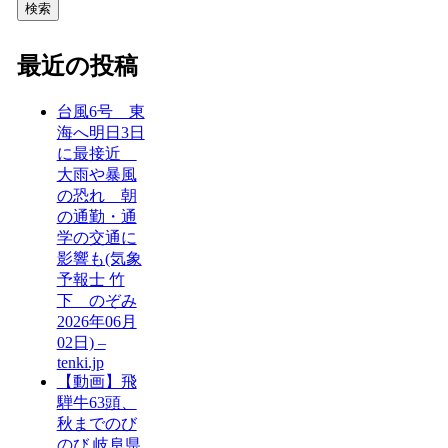
検索
最近の投稿
台風6号 東
海へ明日3日
に最接近
大雨や暴風
の恐れ 朝
の通勤・通
学の交通に
影響も(気象
予報士 竹
下 のぞみ
2026年06月
02日) –
tenki.jp
【動画】飛
騨牛63頭、
秋までのび
のび 岐阜県