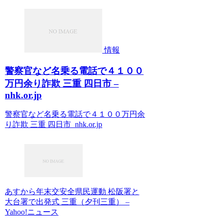
情報
警察官など名乗る電話で４１００
万円余り詐欺 三重 四日市 –
nhk.or.jp
警察官など名乗る電話で４１００万円余
り詐欺 三重 四日市 nhk.or.jp
あすから年末交安全県民運動 松阪署と
大台署で出発式 三重（夕刊三重） –
Yahoo!ニュース