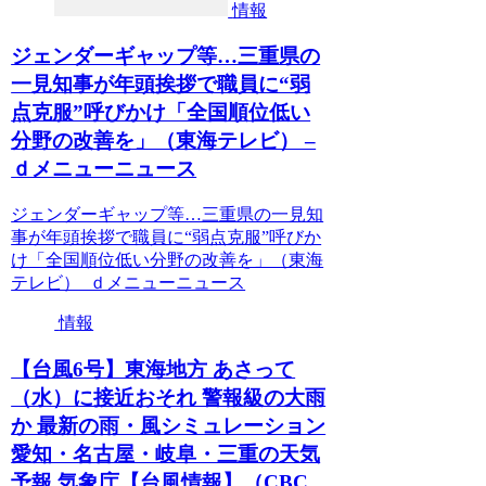
情報
ジェンダーギャップ等…三重県の
一見知事が年頭挨拶で職員に“弱
点克服”呼びかけ「全国順位低い
分野の改善を」（東海テレビ） –
ｄメニューニュース
ジェンダーギャップ等…三重県の一見知
事が年頭挨拶で職員に“弱点克服”呼びか
け「全国順位低い分野の改善を」（東海
テレビ） ｄメニューニュース
情報
【台風6号】東海地方 あさって
（水）に接近おそれ 警報級の大雨
か 最新の雨・風シミュレーション
愛知・名古屋・岐阜・三重の天気
予報 気象庁【台風情報】（CBC