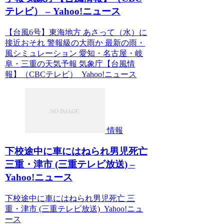
テレビ） – Yahoo!ニュース
【台風6号】東海地方 あさって（水）に
接近おそれ 警報級の大雨か 最新の雨・
風シミュレーション 愛知・名古屋・岐
阜・三重の天気予報 気象庁【台風情
報】（CBCテレビ） Yahoo!ニュース
情報
下校途中に車にはねられ男児死亡
三重・津市 (三重テレビ放送) –
Yahoo!ニュース
下校途中に車にはねられ男児死亡 三
重・津市 (三重テレビ放送) Yahoo!ニュ
ース