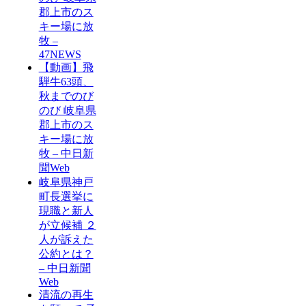
郡上市のス
キー場に放
牧 –
47NEWS
【動画】飛
騨牛63頭、
秋までのび
のび 岐阜県
郡上市のス
キー場に放
牧 – 中日新
聞Web
岐阜県神戸
町長選挙に
現職と新人
が立候補 ２
人が訴えた
公約とは？
– 中日新聞
Web
清流の再生