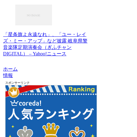
「星条旗よ永遠なれ」、「ユー・レイ
ズ・ミー・アップ」など披露 岐阜県警
音楽隊定期演奏会（ぎふチャン
DIGITAL） – Yahoo!ニュース
ホーム
情報
スポンサーリンク