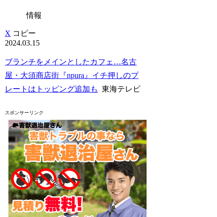
情報
X
コピー
2024.03.15
ブランチをメインとしたカフェ…名古
屋・大須商店街『npura』イチ押しのプ
レートはトッピング追加も
東海テレビ
スポンサーリンク