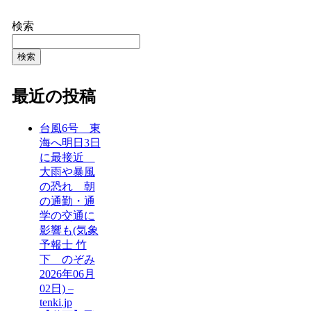
検索
検索
最近の投稿
台風6号 東
海へ明日3日
に最接近
大雨や暴風
の恐れ 朝
の通勤・通
学の交通に
影響も(気象
予報士 竹
下 のぞみ
2026年06月
02日) –
tenki.jp