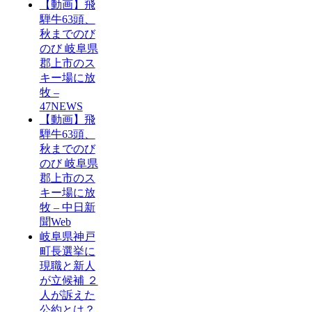
【動画】飛
騨牛63頭、
秋までのび
のび 岐阜県
郡上市のス
キー場に放
牧 –
47NEWS
【動画】飛
騨牛63頭、
秋までのび
のび 岐阜県
郡上市のス
キー場に放
牧 – 中日新
聞Web
岐阜県神戸
町長選挙に
現職と新人
が立候補 ２
人が訴えた
公約とは？