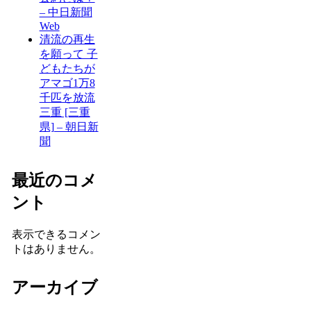
– 中日新聞
Web
清流の再生
を願って 子
どもたちが
アマゴ1万8
千匹を放流
三重 [三重
県] – 朝日新
聞
最近のコメ
ント
表示できるコメン
トはありません。
アーカイブ