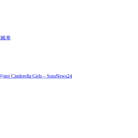
 FC岐阜
m@ster Cinderella Girls – SoraNews24