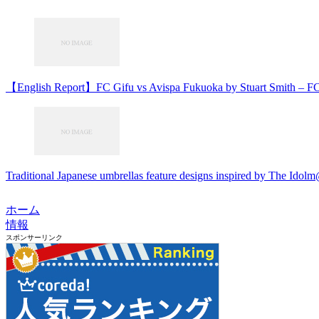
【English Report】FC Gifu vs Avispa Fukuoka by Stuart Smith –
Traditional Japanese umbrellas feature designs inspired by The Idol
ホーム
情報
スポンサーリンク