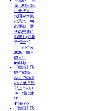
台風6号 東
海へ明日3日
に最接近
大雨や暴風
の恐れ 朝
の通勤・通
学の交通に
影響も(気象
予報士 竹
下 のぞみ
2026年06月
02日) –
tenki.jp
【動画】飛
騨牛63頭、
秋までのび
のび 岐阜県
郡上市のス
キー場に放
牧 –
47NEWS
【動画】飛