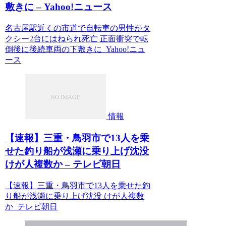
敷きに – Yahoo!ニュース
名古屋駅近くの市道で自転車の男性がタ
クシー2台にはねられ死亡 正面衝突で転
倒後に後続車両の下敷きに Yahoo!ニュ
ース
情報
【速報】三重・鳥羽市で13人を乗
せた釣り船が浅瀬に乗り上げ沈没
けが人複数か – テレビ朝日
【速報】三重・鳥羽市で13人を乗せた釣
り船が浅瀬に乗り上げ沈没 けが人複数
か テレビ朝日