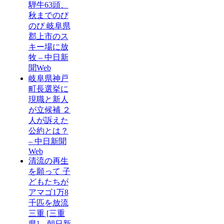
騨牛63頭、
秋までのび
のび 岐阜県
郡上市のス
キー場に放
牧 – 中日新
聞Web
岐阜県神戸
町長選挙に
現職と新人
が立候補 ２
人が訴えた
公約とは？
– 中日新聞
Web
清流の再生
を願って 子
どもたちが
アマゴ1万8
千匹を放流
三重 [三重
県] – 朝日新