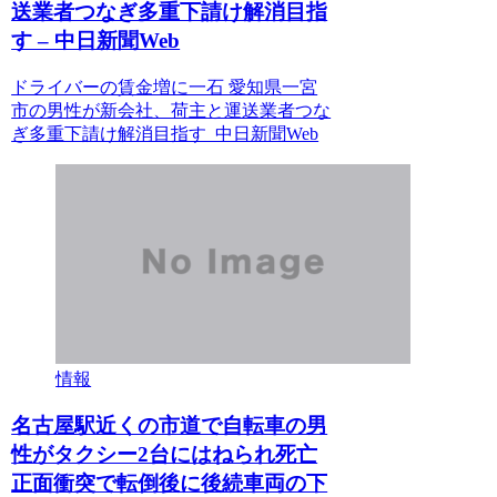
送業者つなぎ多重下請け解消目指
す – 中日新聞Web
ドライバーの賃金増に一石 愛知県一宮
市の男性が新会社、荷主と運送業者つな
ぎ多重下請け解消目指す 中日新聞Web
情報
名古屋駅近くの市道で自転車の男
性がタクシー2台にはねられ死亡
正面衝突で転倒後に後続車両の下