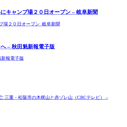
にキャンプ場２０日オープン – 岐阜新聞
プ場２０日オープン 岐阜新聞
 – 秋田魁新報電子版
魁新報電子版
 三重・松阪市の木梶山と赤ゾレ山（CBCテレビ） –