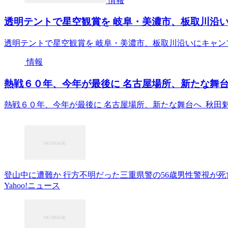
情報
透明テントで星空観賞を 岐阜・美濃市、板取川沿い
透明テントで星空観賞を 岐阜・美濃市、板取川沿いにキャン
情報
熱戦６０年、今年が最後に 名古屋場所、新たな舞台へ
熱戦６０年、今年が最後に 名古屋場所、新たな舞台へ 秋田
登山中に遭難か 行方不明だった三重県警の56歳男性警視が死亡
Yahoo!ニュース