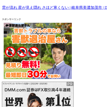
雲が流れ 星が見え隠れ さほど寒くない | 岐阜県美濃加茂市 | 
スポンサーリンク