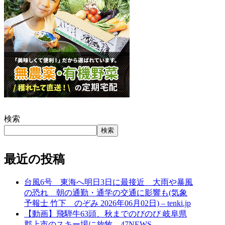
検索
検索
最近の投稿
台風6号 東海へ明日3日に最接近 大雨や暴風
の恐れ 朝の通勤・通学の交通に影響も(気象
予報士 竹下 のぞみ 2026年06月02日) – tenki.jp
【動画】飛騨牛63頭、秋までのびのび 岐阜県
郡上市のスキー場に放牧 – 47NEWS