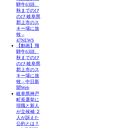
騨牛63頭、
秋までのび
のび 岐阜県
郡上市のス
キー場に放
牧 –
47NEWS
【動画】飛
騨牛63頭、
秋までのび
のび 岐阜県
郡上市のス
キー場に放
牧 – 中日新
聞Web
岐阜県神戸
町長選挙に
現職と新人
が立候補 ２
人が訴えた
公約とは？