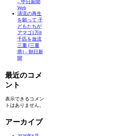
– 中日新聞
Web
清流の再生
を願って 子
どもたちが
アマゴ1万8
千匹を放流
三重 [三重
県] – 朝日新
聞
最近のコメ
ント
表示できるコメン
トはありません。
アーカイブ
2026年6月