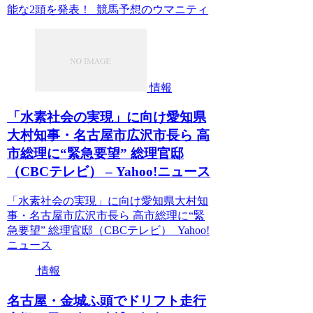
能な2頭を発表！ 競馬予想のウマニティ
情報
「水素社会の実現」に向け愛知県
大村知事・名古屋市広沢市長ら 高
市総理に“緊急要望” 総理官邸
（CBCテレビ） – Yahoo!ニュース
「水素社会の実現」に向け愛知県大村知
事・名古屋市広沢市長ら 高市総理に“緊
急要望” 総理官邸（CBCテレビ） Yahoo!
ニュース
情報
名古屋・金城ふ頭でドリフト走行