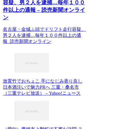
容疑、男２人を逮捕…毎年１００
件以上の通報 – 読売新聞オンライ
ン
名古屋・金城ふ頭でドリフト走行容疑、
男２人を逮捕…毎年１００件以上の通
報 読売新聞オンライン
放置竹でおちょこ 手になじみ香り良し
日本酒注いで魅力PRへ 三重・桑名市
（三重テレビ放送） – Yahoo!ニュース