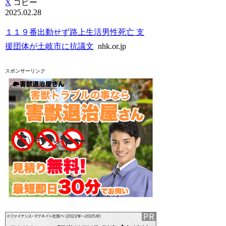
X
コピー
2025.02.28
１１９番出動せず路上生活男性死亡 支
援団体が土岐市に抗議文
nhk.or.jp
スポンサーリンク