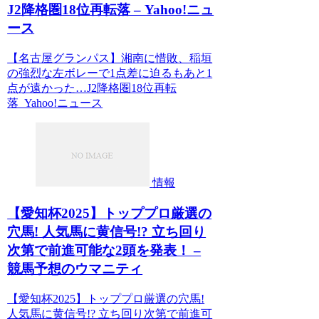
J2降格圏18位再転落 – Yahoo!ニュ
ース
【名古屋グランパス】湘南に惜敗、稲垣
の強烈な左ボレーで1点差に迫るもあと1
点が遠かった…J2降格圏18位再転
落 Yahoo!ニュース
情報
【愛知杯2025】トッププロ厳選の
穴馬! 人気馬に黄信号!? 立ち回り
次第で前進可能な2頭を発表！ –
競馬予想のウマニティ
【愛知杯2025】トッププロ厳選の穴馬!
人気馬に黄信号!? 立ち回り次第で前進可