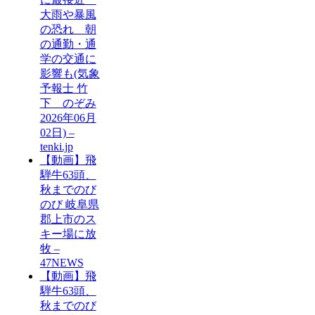
大雨や暴風
の恐れ 朝
の通勤・通
学の交通に
影響も(気象
予報士 竹
下 のぞみ
2026年06月
02日) –
tenki.jp
【動画】飛
騨牛63頭、
秋までのび
のび 岐阜県
郡上市のス
キー場に放
牧 –
47NEWS
【動画】飛
騨牛63頭、
秋までのび