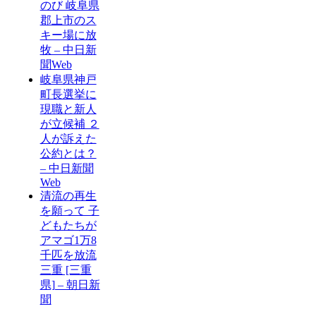
のび 岐阜県
郡上市のス
キー場に放
牧 – 中日新
聞Web
岐阜県神戸
町長選挙に
現職と新人
が立候補 ２
人が訴えた
公約とは？
– 中日新聞
Web
清流の再生
を願って 子
どもたちが
アマゴ1万8
千匹を放流
三重 [三重
県] – 朝日新
聞