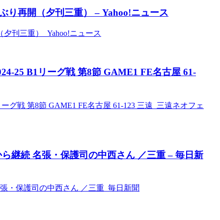
り再開（夕刊三重） – Yahoo!ニュース
刊三重） Yahoo!ニュース
4-25 B1リーグ戦 第8節 GAME1 FE名古屋 61-
1リーグ戦 第8節 GAME1 FE名古屋 61-123 三遠 三遠ネオフェ
から継続 名張・保護司の中西さん ／三重 – 毎日新
 名張・保護司の中西さん ／三重 毎日新聞