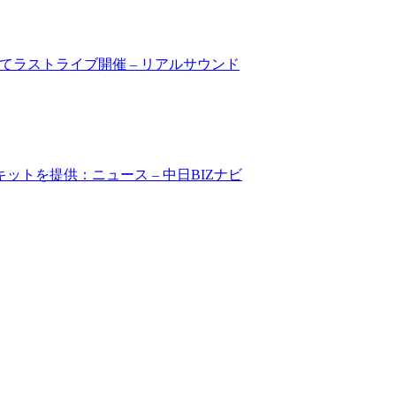
市にてラストライブ開催 – リアルサウンド
トを提供：ニュース – 中日BIZナビ