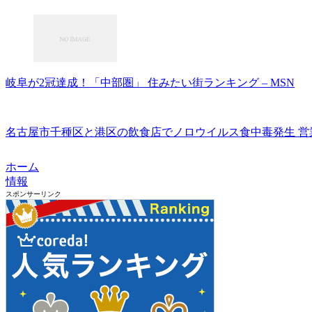
岐阜が2冠達成！「中部圏」 住みたい街ランキング – MSN
名古屋市千種区と港区の飲食店でノロウイルス食中毒発生 営業
ホーム
情報
スポンサーリンク