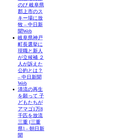
のび 岐阜県
郡上市のス
キー場に放
牧 – 中日新
聞Web
岐阜県神戸
町長選挙に
現職と新人
が立候補 ２
人が訴えた
公約とは？
– 中日新聞
Web
清流の再生
を願って 子
どもたちが
アマゴ1万8
千匹を放流
三重 [三重
県] – 朝日新
聞