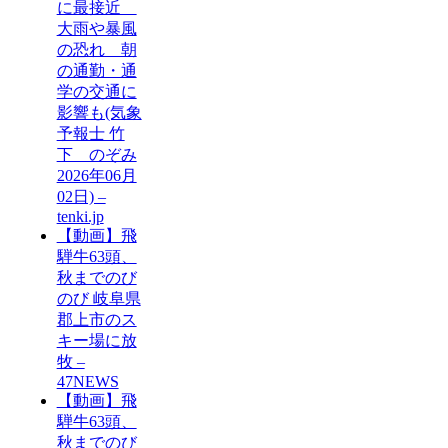
に最接近
大雨や暴風
の恐れ 朝
の通勤・通
学の交通に
影響も(気象
予報士 竹
下 のぞみ
2026年06月
02日) –
tenki.jp
【動画】飛
騨牛63頭、
秋までのび
のび 岐阜県
郡上市のス
キー場に放
牧 –
47NEWS
【動画】飛
騨牛63頭、
秋までのび