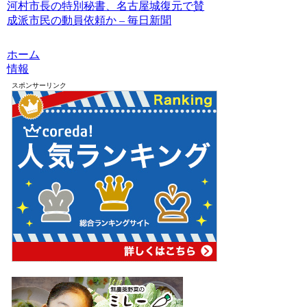
河村市長の特別秘書、名古屋城復元で賛
成派市民の動員依頼か – 毎日新聞
ホーム
情報
スポンサーリンク