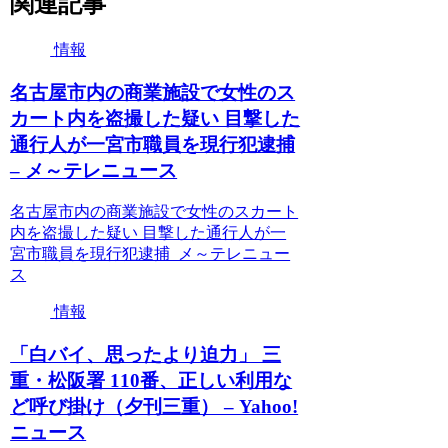
関連記事
情報
名古屋市内の商業施設で女性のス
カート内を盗撮した疑い 目撃した
通行人が一宮市職員を現行犯逮捕
– メ～テレニュース
名古屋市内の商業施設で女性のスカート
内を盗撮した疑い 目撃した通行人が一
宮市職員を現行犯逮捕 メ～テレニュー
ス
情報
「白バイ、思ったより迫力」 三
重・松阪署 110番、正しい利用な
ど呼び掛け（夕刊三重） – Yahoo!
ニュース