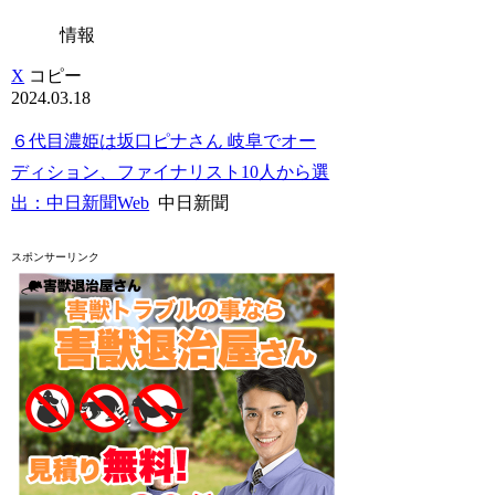
情報
X
コピー
2024.03.18
６代目濃姫は坂口ピナさん 岐阜でオー
ディション、ファイナリスト10人から選
出：中日新聞Web
中日新聞
スポンサーリンク