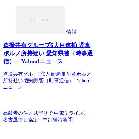
情報
盗撮共有グループ6人目逮捕 児童
ポルノ所持疑い 愛知県警（時事通
信） – Yahoo!ニュース
盗撮共有グループ6人目逮捕 児童ポルノ
所持疑い 愛知県警（時事通信） Yahoo!
ニュース
高齢者の住居見守りで 中電ミライズ、
名古屋市と協定 – 中部経済新聞