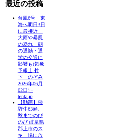
最近の投稿
台風6号 東
海へ明日3日
に最接近
大雨や暴風
の恐れ 朝
の通勤・通
学の交通に
影響も(気象
予報士 竹
下 のぞみ
2026年06月
02日) –
tenki.jp
【動画】飛
騨牛63頭、
秋までのび
のび 岐阜県
郡上市のス
キー場に放