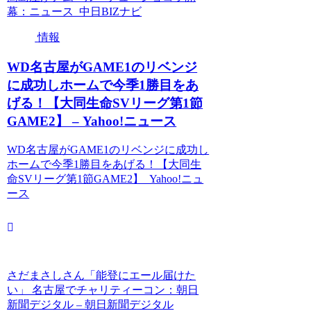
幕：ニュース 中日BIZナビ
情報
WD名古屋がGAME1のリベンジ
に成功しホームで今季1勝目をあ
げる！【大同生命SVリーグ第1節
GAME2】 – Yahoo!ニュース
WD名古屋がGAME1のリベンジに成功し
ホームで今季1勝目をあげる！【大同生
命SVリーグ第1節GAME2】 Yahoo!ニュ
ース
さだまさしさん「能登にエール届けた
い」 名古屋でチャリティーコン：朝日
新聞デジタル – 朝日新聞デジタル