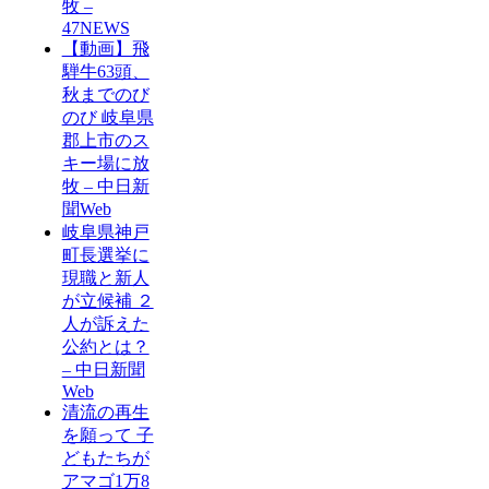
牧 –
47NEWS
【動画】飛
騨牛63頭、
秋までのび
のび 岐阜県
郡上市のス
キー場に放
牧 – 中日新
聞Web
岐阜県神戸
町長選挙に
現職と新人
が立候補 ２
人が訴えた
公約とは？
– 中日新聞
Web
清流の再生
を願って 子
どもたちが
アマゴ1万8