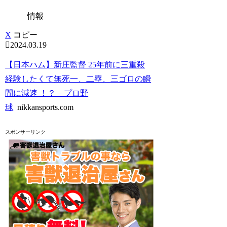
情報
X
コピー
2024.03.19
【日本ハム】新庄監督 25年前に三重殺
経験したくて無死一、二塁、三ゴロの瞬
間に減速 ！？ – プロ野
球
nikkansports.com
スポンサーリンク