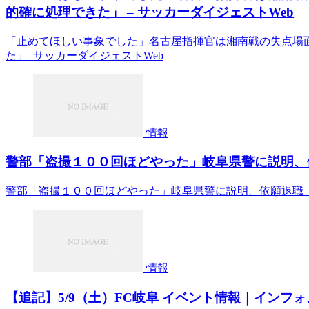
的確に処理できた」 – サッカーダイジェストWeb
「止めてほしい事象でした」名古屋指揮官は湘南戦の失点場
た」 サッカーダイジェストWeb
情報
警部「盗撮１００回ほどやった」岐阜県警に説明、依
警部「盗撮１００回ほどやった」岐阜県警に説明、依願退職
情報
【追記】5/9（土）FC岐阜 イベント情報｜インフォ