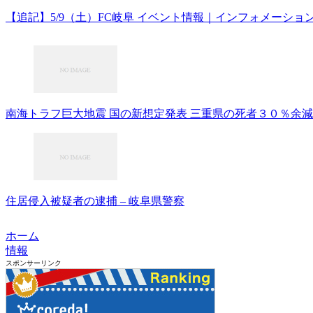
【追記】5/9（土）FC岐阜 イベント情報｜インフォメーショ
南海トラフ巨大地震 国の新想定発表 三重県の死者３０％余減 – nhk
住居侵入被疑者の逮捕 – 岐阜県警察
ホーム
情報
スポンサーリンク