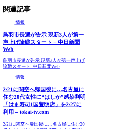
関連記事
情報
鳥羽市長選が告示 現新3人が第一
声上げ論戦スタート – 中日新聞
Web
鳥羽市長選が告示 現新3人が第一声上げ
論戦スタート 中日新聞Web
情報
2/21に関空へ帰国後に…名古屋に
住む20代女性に“はしか”感染判明
「はま寿司1国豊明店」を2/27に
利用 – tokai-tv.com
2/21に関空へ帰国後に…名古屋に住む20