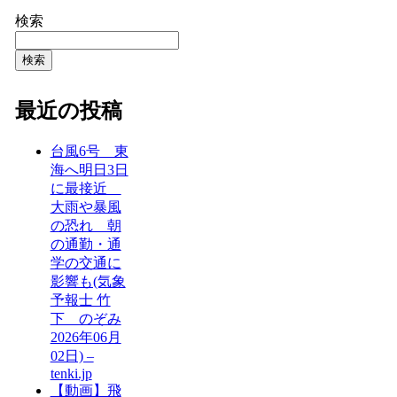
検索
検索
最近の投稿
台風6号 東
海へ明日3日
に最接近
大雨や暴風
の恐れ 朝
の通勤・通
学の交通に
影響も(気象
予報士 竹
下 のぞみ
2026年06月
02日) –
tenki.jp
【動画】飛