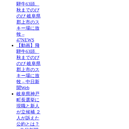
騨牛63頭、
秋までのび
のび 岐阜県
郡上市のス
キー場に放
牧 –
47NEWS
【動画】飛
騨牛63頭、
秋までのび
のび 岐阜県
郡上市のス
キー場に放
牧 – 中日新
聞Web
岐阜県神戸
町長選挙に
現職と新人
が立候補 ２
人が訴えた
公約とは？