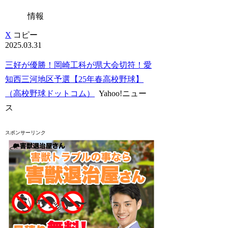
情報
X
コピー
2025.03.31
三好が優勝！岡崎工科が県大会切符！愛
知西三河地区予選【25年春高校野球】
（高校野球ドットコム）
Yahoo!ニュー
ス
スポンサーリンク