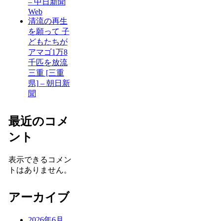
– 中日新聞
Web
清流の再生
を願って 子
どもたちが
アマゴ1万8
千匹を放流
三重 [三重
県] – 朝日新
聞
最近のコメ
ント
表示できるコメン
トはありません。
アーカイブ
2026年6月