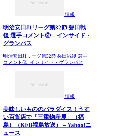
情報
明治安田J1リーグ第32節 磐田戦
後 選手コメント② – インサイド・
グランパス
明治安田J1リーグ第32節 磐田戦後 選手
コメント② インサイド・グランパス
情報
美味しいもののパラダイス！うす
い百貨店で「三重物産展」（福
島）（KFB福島放送） – Yahoo!ニ
ュース