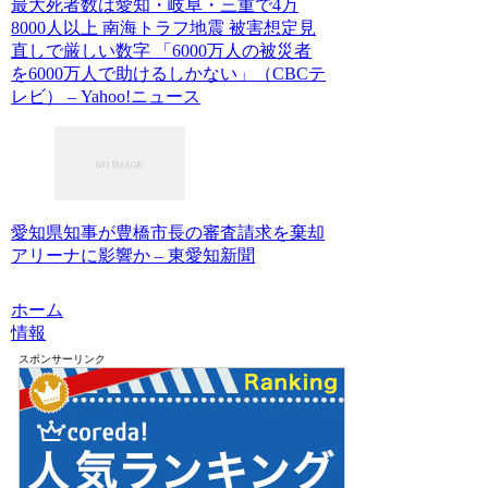
最大死者数は愛知・岐阜・三重で4万
8000人以上 南海トラフ地震 被害想定見
直しで厳しい数字 「6000万人の被災者
を6000万人で助けるしかない」（CBCテ
レビ） – Yahoo!ニュース
愛知県知事が豊橋市長の審査請求を棄却
アリーナに影響か – 東愛知新聞
ホーム
情報
スポンサーリンク