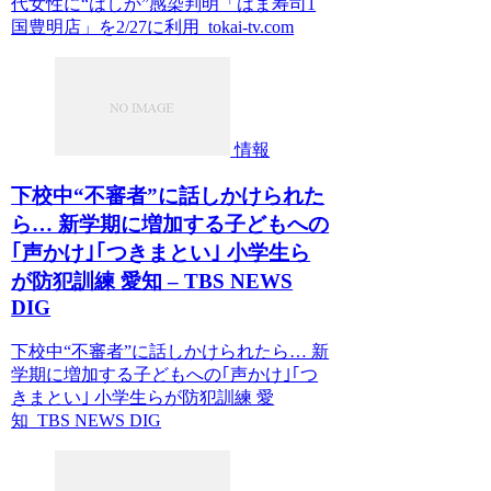
代女性に“はしか”感染判明「はま寿司1
国豊明店」を2/27に利用 tokai-tv.com
情報
下校中“不審者”に話しかけられた
ら… 新学期に増加する子どもへの
｢声かけ｣｢つきまとい｣ 小学生ら
が防犯訓練 愛知 – TBS NEWS
DIG
下校中“不審者”に話しかけられたら… 新
学期に増加する子どもへの｢声かけ｣｢つ
きまとい｣ 小学生らが防犯訓練 愛
知 TBS NEWS DIG