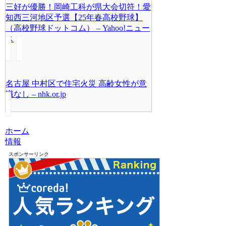
三好が優勝！岡崎工科が県大会切符！愛
知西三河地区予選【25年春高校野球】
（高校野球ドットコム） – Yahoo!ニュー
ス
名古屋 中村区で住宅火災 高齢女性が意
識なし – nhk.or.jp
ホーム
情報
スポンサーリンク