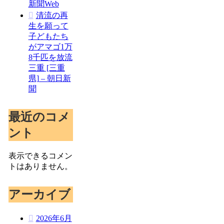
新聞Web
清流の再
生を願って
子どもたち
がアマゴ1万
8千匹を放流
三重 [三重
県] – 朝日新
聞
最近のコメ
ント
表示できるコメン
トはありません。
アーカイブ
2026年6月