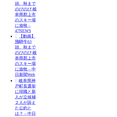
頭、秋まで
のびのび 岐
阜県郡上市
のスキー場
に放牧 –
47NEWS
【動画】
飛騨牛63
頭、秋まで
のびのび 岐
阜県郡上市
のスキー場
に放牧 – 中
日新聞Web
岐阜県神
戸町長選挙
に現職と新
人が立候補
２人が訴え
た公約と
は？ – 中日