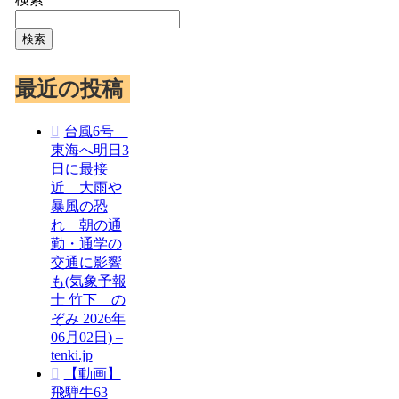
検索
最近の投稿
台風6号
東海へ明日3
日に最接
近 大雨や
暴風の恐
れ 朝の通
勤・通学の
交通に影響
も(気象予報
士 竹下 の
ぞみ 2026年
06月02日) –
tenki.jp
【動画】
飛騨牛63