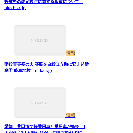
授業料の改定検討に関する報道について –
nitech.ac.jp
情報
妻殺害容疑の夫 容疑を自殺ほう助に変え起訴
猶予 岐阜地検 – nhk.or.jp
情報
愛知・豊田市で軽乗用車と乗用車が衝突、1
人が死亡2人が軽いけが – TBS NEWS DIG