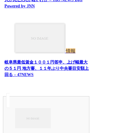
Powered by JNN
情報
岐阜県最低賃金１００１円答申、上げ幅最大
の５１円 地方審、１１年ぶり中央審目安額上
回る – 47NEWS