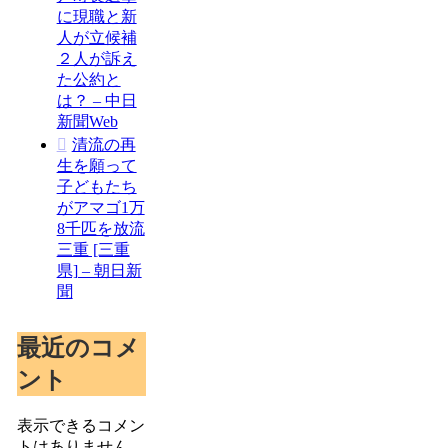
に現職と新
人が立候補
２人が訴え
た公約と
は？ – 中日
新聞Web
清流の再
生を願って
子どもたち
がアマゴ1万
8千匹を放流
三重 [三重
県] – 朝日新
聞
最近のコメ
ント
表示できるコメン
トはありません。