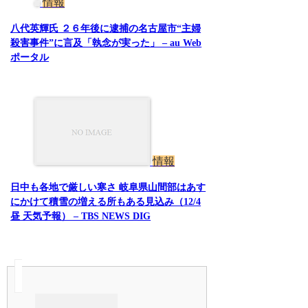
情報
八代英輝氏 ２６年後に逮捕の名古屋市“主婦
殺害事件”に言及「執念が実った」 – au Web
ポータル
情報
日中も各地で厳しい寒さ 岐阜県山間部はあす
にかけて積雪の増える所もある見込み（12/4
昼 天気予報） – TBS NEWS DIG