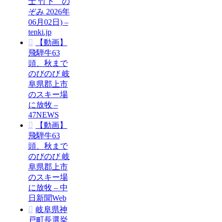
士 竹下 の
ぞみ 2026年
06月02日) –
tenki.jp
【動画】
飛騨牛63
頭、秋まで
のびのび 岐
阜県郡上市
のスキー場
に放牧 –
47NEWS
【動画】
飛騨牛63
頭、秋まで
のびのび 岐
阜県郡上市
のスキー場
に放牧 – 中
日新聞Web
岐阜県神
戸町長選挙