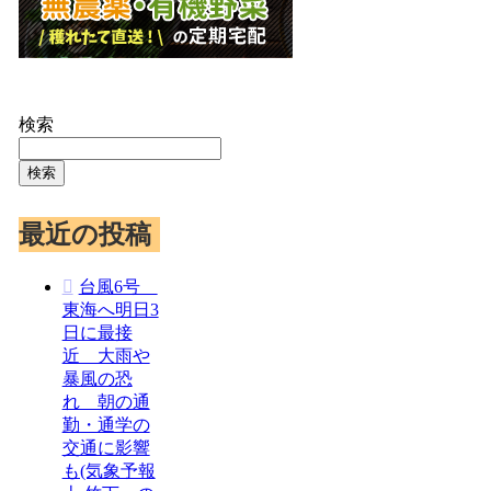
検索
検索
最近の投稿
台風6号
東海へ明日3
日に最接
近 大雨や
暴風の恐
れ 朝の通
勤・通学の
交通に影響
も(気象予報