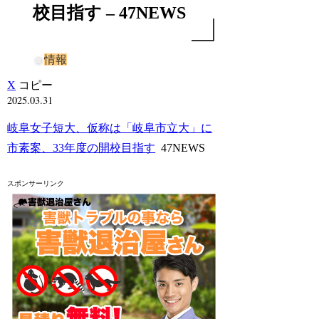
校目指す – 47NEWS
情報
X
コピー
2025.03.31
岐阜女子短大、仮称は「岐阜市立大」に
市素案、33年度の開校目指す
47NEWS
スポンサーリンク