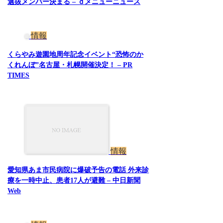
選抜メンバー決まる – ｄメニューニュース
情報
くらやみ遊園地周年記念イベント“恐怖のか
くれんぼ”名古屋・札幌開催決定！ – PR
TIMES
情報
愛知県あま市民病院に爆破予告の電話 外来診
療を一時中止、患者17人が避難 – 中日新聞
Web