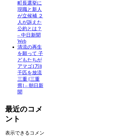
町長選挙に
現職と新人
が立候補 ２
人が訴えた
公約とは？
– 中日新聞
Web
清流の再生
を願って 子
どもたちが
アマゴ1万8
千匹を放流
三重 [三重
県] – 朝日新
聞
最近のコメ
ント
表示できるコメン