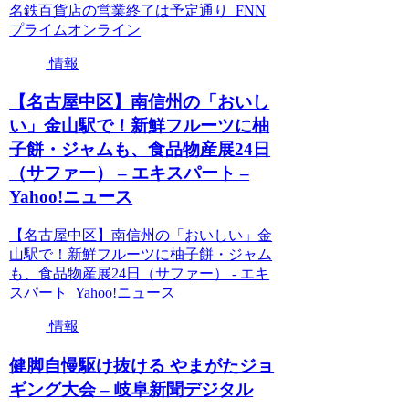
名鉄百貨店の営業終了は予定通り FNN
プライムオンライン
情報
【名古屋中区】南信州の「おいし
い」金山駅で！新鮮フルーツに柚
子餅・ジャムも、食品物産展24日
（サファー） – エキスパート –
Yahoo!ニュース
【名古屋中区】南信州の「おいしい」金
山駅で！新鮮フルーツに柚子餅・ジャム
も、食品物産展24日（サファー） - エキ
スパート Yahoo!ニュース
情報
健脚自慢駆け抜ける やまがたジョ
ギング大会 – 岐阜新聞デジタル