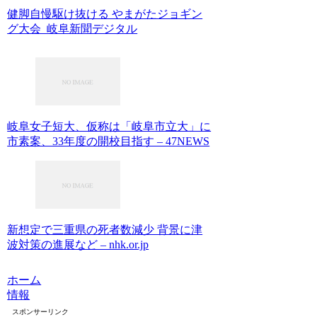
健脚自慢駆け抜ける やまがたジョギン
グ大会 岐阜新聞デジタル
岐阜女子短大、仮称は「岐阜市立大」に
市素案、33年度の開校目指す – 47NEWS
新想定で三重県の死者数減少 背景に津
波対策の進展など – nhk.or.jp
ホーム
情報
スポンサーリンク