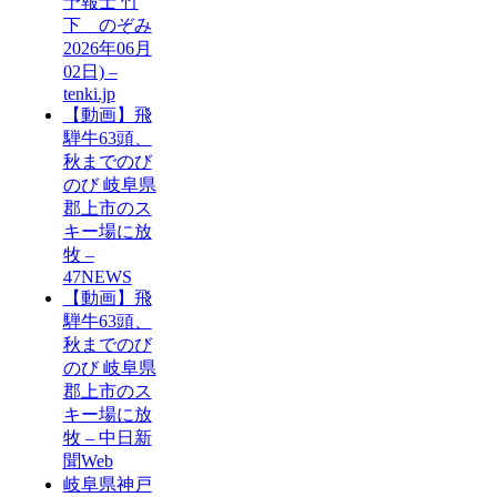
予報士 竹
下 のぞみ
2026年06月
02日) –
tenki.jp
【動画】飛
騨牛63頭、
秋までのび
のび 岐阜県
郡上市のス
キー場に放
牧 –
47NEWS
【動画】飛
騨牛63頭、
秋までのび
のび 岐阜県
郡上市のス
キー場に放
牧 – 中日新
聞Web
岐阜県神戸