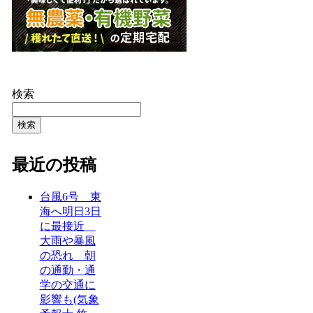
検索
検索
最近の投稿
台風6号 東
海へ明日3日
に最接近
大雨や暴風
の恐れ 朝
の通勤・通
学の交通に
影響も(気象