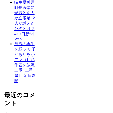
岐阜県神戸
町長選挙に
現職と新人
が立候補 ２
人が訴えた
公約とは？
– 中日新聞
Web
清流の再生
を願って 子
どもたちが
アマゴ1万8
千匹を放流
三重 [三重
県] – 朝日新
聞
最近のコメ
ント