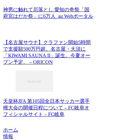
神男に触れて厄落とし 愛知の奇祭「国
府宮はだか祭」に6万人 au Webポータル
【名古屋サウナ】クラファン開始5時間
で支援額500万円超。名古屋・大須に
「KIWAMI SAUNA II」誕生。今夏オー
プン予定。 – ORICON
天皇杯JFA 第105回全日本サッカー選手
権大会の開催日程について – FC岐阜オ
フィシャルサイト – FC岐阜
ホーム
情報