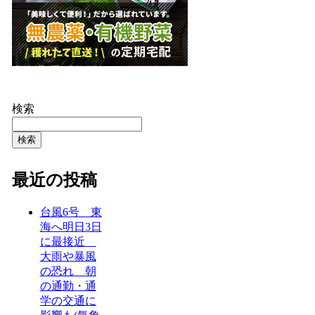
検索
検索
最近の投稿
台風6号 東
海へ明日3日
に最接近
大雨や暴風
の恐れ 朝
の通勤・通
学の交通に