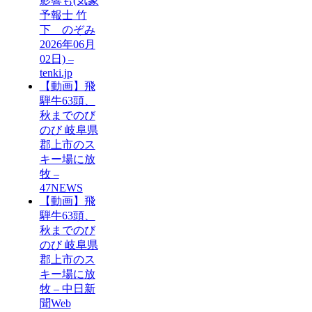
影響も(気象
予報士 竹
下 のぞみ
2026年06月
02日) –
tenki.jp
【動画】飛
騨牛63頭、
秋までのび
のび 岐阜県
郡上市のス
キー場に放
牧 –
47NEWS
【動画】飛
騨牛63頭、
秋までのび
のび 岐阜県
郡上市のス
キー場に放
牧 – 中日新
聞Web