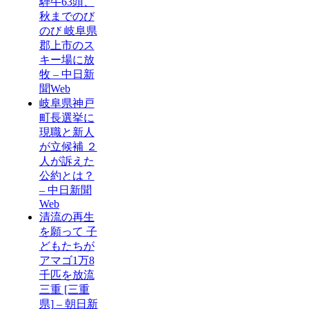
騨牛63頭、
秋までのび
のび 岐阜県
郡上市のス
キー場に放
牧 – 中日新
聞Web
岐阜県神戸
町長選挙に
現職と新人
が立候補 ２
人が訴えた
公約とは？
– 中日新聞
Web
清流の再生
を願って 子
どもたちが
アマゴ1万8
千匹を放流
三重 [三重
県] – 朝日新