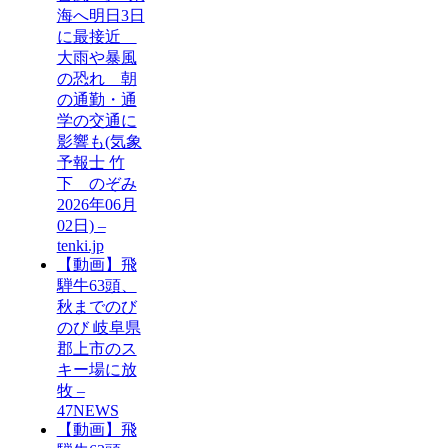
海へ明日3日
に最接近
大雨や暴風
の恐れ 朝
の通勤・通
学の交通に
影響も(気象
予報士 竹
下 のぞみ
2026年06月
02日) –
tenki.jp
【動画】飛
騨牛63頭、
秋までのび
のび 岐阜県
郡上市のス
キー場に放
牧 –
47NEWS
【動画】飛