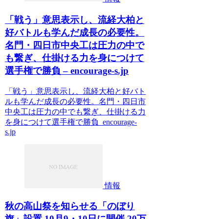
「戦う」意思表示し、流経大柏と
好バトルも学んだ成長の必要性。
名門・四日市中央工は圧力の中で
も繋ぎ、仕掛ける力を身につけて
選手権で勝負 – encourage-s.jp
「戦う」意思表示し、流経大柏と好バト
ルも学んだ成長の必要性。名門・四日市
中央工は圧力の中でも繋ぎ、仕掛ける力
を身につけて選手権で勝負 encourage-
s.jp
情報
秋の高山祭を知らせる「のぼり
旗」設置 10月9・10日に開催 20万