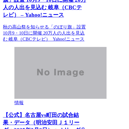
人の人出を見込む 岐阜（CBCテ
レビ） – Yahoo!ニュース
秋の高山祭を知らせる「のぼり旗」設置
10月9・10日に開催 20万人の人出を見込
む 岐阜（CBCテレビ） Yahoo!ニュース
情報
【公式】名古屋vs町田の試合結
果・データ（明治安田Ｊ１リー