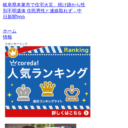
岐阜県本巣市で住宅火災、焼け跡から性
別不明遺体 住民男性と連絡取れず – 中
日新聞Web
ホーム
情報
スポンサーリンク