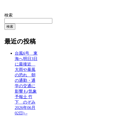
検索
検索
最近の投稿
台風6号 東
海へ明日3日
に最接近
大雨や暴風
の恐れ 朝
の通勤・通
学の交通に
影響も(気象
予報士 竹
下 のぞみ
2026年06月
02日) –