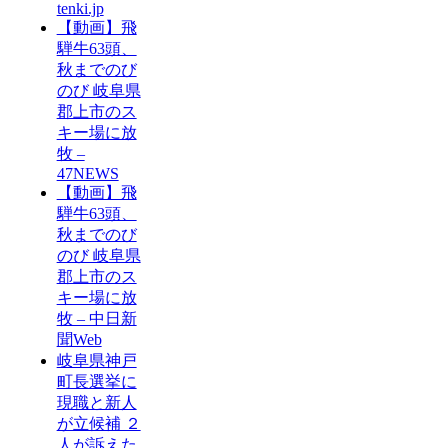
tenki.jp
【動画】飛
騨牛63頭、
秋までのび
のび 岐阜県
郡上市のス
キー場に放
牧 –
47NEWS
【動画】飛
騨牛63頭、
秋までのび
のび 岐阜県
郡上市のス
キー場に放
牧 – 中日新
聞Web
岐阜県神戸
町長選挙に
現職と新人
が立候補 ２
人が訴えた