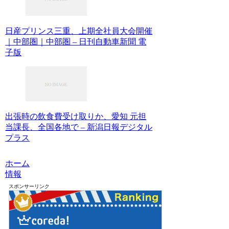
日産プリンス三重、上期全社員大会開催
｜中部圏｜中部圏 – 日刊自動車新聞 電
子版
出張時の飲食費受け取りか、愛知 元担
当課長、全国各地で – 新潟日報デジタル
プラス
ホーム
情報
スポンサーリンク