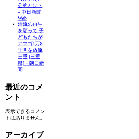
公約とは？
– 中日新聞
Web
清流の再生
を願って 子
どもたちが
アマゴ1万8
千匹を放流
三重 [三重
県] – 朝日新
聞
最近のコメ
ント
表示できるコメン
トはありません。
アーカイブ