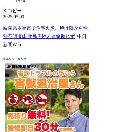
X
コピー
2025.05.09
岐阜県本巣市で住宅火災、焼け跡から性
別不明遺体 住民男性と連絡取れず
中日
新聞Web
スポンサーリンク