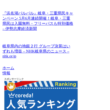
『浜名湖パルパル』岐阜・三重県民キャ
ンペーン 5月6月連続開催！岐阜・三重
県民は入園無料・フリーパスも特別価格
– 伊勢志摩経済新聞
岐阜県内の地銀２行 グループ決算はい
ずれも増益 – NHK岐阜県のニュース –
nhk.or.jp
ホーム
情報
スポンサーリンク