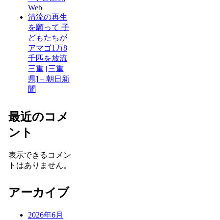
Web
清流の再生
を願って 子
どもたちが
アマゴ1万8
千匹を放流
三重 [三重
県] – 朝日新
聞
最近のコメ
ント
表示できるコメン
トはありません。
アーカイブ
2026年6月