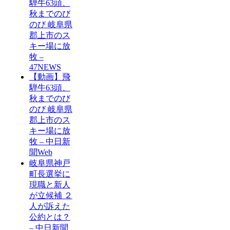
騨牛63頭、
秋までのび
のび 岐阜県
郡上市のス
キー場に放
牧 –
47NEWS
【動画】飛
騨牛63頭、
秋までのび
のび 岐阜県
郡上市のス
キー場に放
牧 – 中日新
聞Web
岐阜県神戸
町長選挙に
現職と新人
が立候補 ２
人が訴えた
公約とは？
– 中日新聞