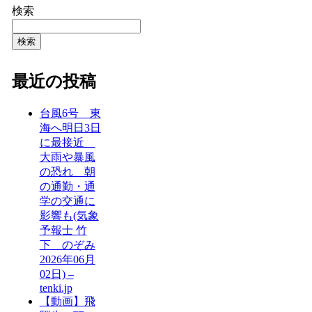
検索
検索
最近の投稿
台風6号 東
海へ明日3日
に最接近
大雨や暴風
の恐れ 朝
の通勤・通
学の交通に
影響も(気象
予報士 竹
下 のぞみ
2026年06月
02日) –
tenki.jp
【動画】飛