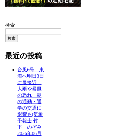
検索
検索
最近の投稿
台風6号 東
海へ明日3日
に最接近
大雨や暴風
の恐れ 朝
の通勤・通
学の交通に
影響も(気象
予報士 竹
下 のぞみ
2026年06月