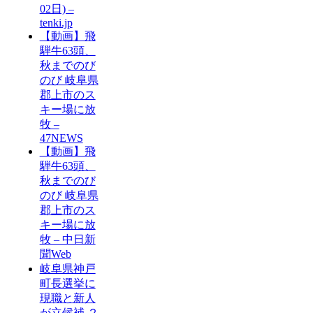
02日) –
tenki.jp
【動画】飛
騨牛63頭、
秋までのび
のび 岐阜県
郡上市のス
キー場に放
牧 –
47NEWS
【動画】飛
騨牛63頭、
秋までのび
のび 岐阜県
郡上市のス
キー場に放
牧 – 中日新
聞Web
岐阜県神戸
町長選挙に
現職と新人
が立候補 ２