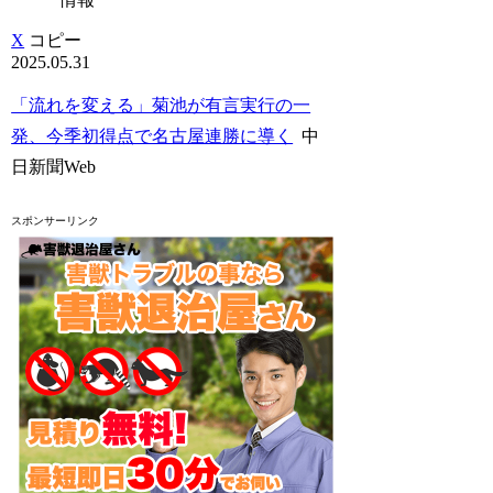
X
コピー
2025.05.31
「流れを変える」菊池が有言実行の一
発、今季初得点で名古屋連勝に導く
中
日新聞Web
スポンサーリンク