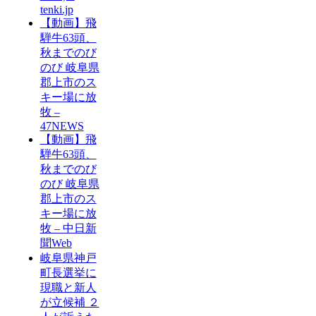
tenki.jp
【動画】飛
騨牛63頭、
秋までのび
のび 岐阜県
郡上市のス
キー場に放
牧 –
47NEWS
【動画】飛
騨牛63頭、
秋までのび
のび 岐阜県
郡上市のス
キー場に放
牧 – 中日新
聞Web
岐阜県神戸
町長選挙に
現職と新人
が立候補 ２