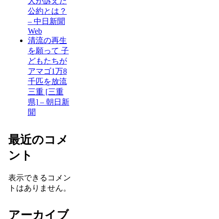
人が訴えた
公約とは？
– 中日新聞
Web
清流の再生
を願って 子
どもたちが
アマゴ1万8
千匹を放流
三重 [三重
県] – 朝日新
聞
最近のコメ
ント
表示できるコメン
トはありません。
アーカイブ