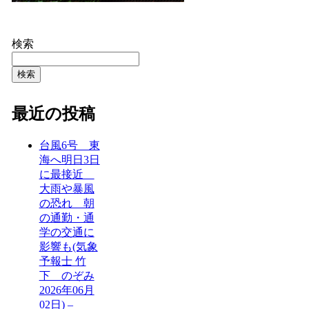
検索
検索
最近の投稿
台風6号 東
海へ明日3日
に最接近
大雨や暴風
の恐れ 朝
の通勤・通
学の交通に
影響も(気象
予報士 竹
下 のぞみ
2026年06月
02日) –