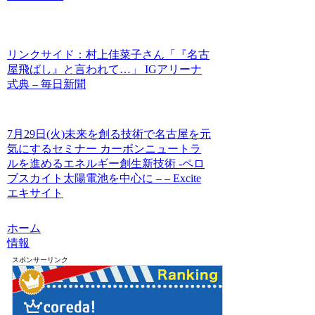
リンクサイド：村上佳菜子さん「『名古
屋飛ばし』と言われて…」 IGアリーナ
式典 – 毎日新聞
7月29日(火)未来を創る技術で名古屋を元
気にするセミナー カーボンニュートラ
ルを進めるエネルギー創生新技術 -ペロ
ブスカイト太陽電池を中心に – – Excite
エキサイト
ホーム
情報
スポンサーリンク