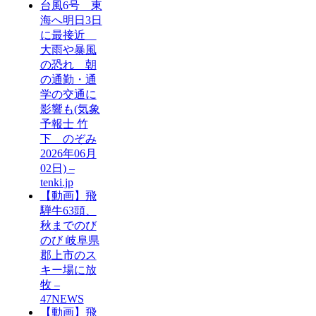
台風6号 東
海へ明日3日
に最接近
大雨や暴風
の恐れ 朝
の通勤・通
学の交通に
影響も(気象
予報士 竹
下 のぞみ
2026年06月
02日) –
tenki.jp
【動画】飛
騨牛63頭、
秋までのび
のび 岐阜県
郡上市のス
キー場に放
牧 –
47NEWS
【動画】飛