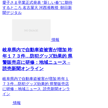
愛子さま卒業正式発表 “新しい春”に期待
するところ 名古屋大 河西准教授 朝日新
聞デジタル
情報
岐阜県内で自動車盗被害が増加 昨
年１７３件…防犯グッズ効果的 県
警販売店に研修：地域ニュース –
読売新聞オンライン
岐阜県内で自動車盗被害が増加 昨年１
７３件…防犯グッズ効果的 県警販売店
に研修：地域ニュース 読売新聞オンラ
イン
情報