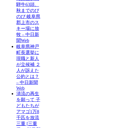
騨牛63頭、
秋までのび
のび 岐阜県
郡上市のス
キー場に放
牧 – 中日新
聞Web
岐阜県神戸
町長選挙に
現職と新人
が立候補 ２
人が訴えた
公約とは？
– 中日新聞
Web
清流の再生
を願って 子
どもたちが
アマゴ1万8
千匹を放流
三重 [三重