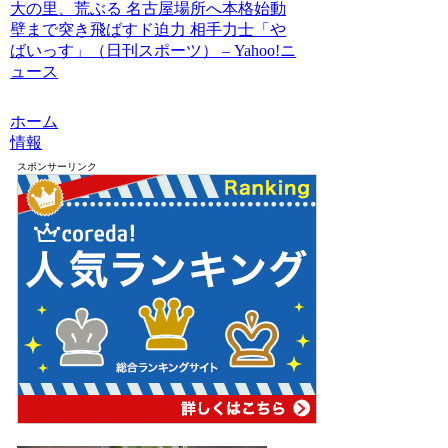
大の里、荒ぶる 名古屋場所へ本格始動
壁まで突き飛ばすド迫力 相手力士「や
ばいっす」（日刊スポーツ） – Yahoo!ニ
ュース
ホーム
情報
スポンサーリンク