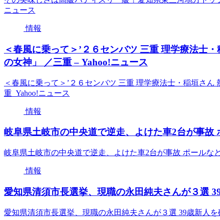
ニュース
情報
＜春風に乗って＞’２６センバツ 三重 理学療法士・
の女神」 ／三重 – Yahoo!ニュース
＜春風に乗って＞’２６センバツ 三重 理学療法士・稲垣さん
重 Yahoo!ニュース
情報
岐阜県土岐市の中央道で逆走、よけた車2台が事故 ポ
岐阜県土岐市の中央道で逆走、よけた車2台が事故 ポールなど
情報
愛知県清須市長選挙、現職の永田純夫さんが３選 39歳
愛知県清須市長選挙、現職の永田純夫さんが３選 39歳新人を破