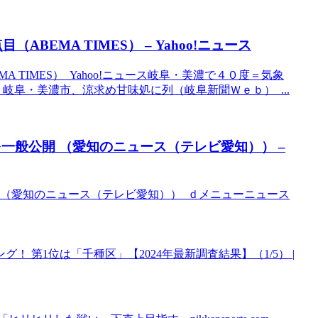
BEMA TIMES） – Yahoo!ニュース
 TIMES） Yahoo!ニュース岐阜・美濃で４０度＝気象
岐阜・美濃市、涼求め甘味処に列（岐阜新聞Ｗｅｂ） ...
一般公開 （愛知のニュース（テレビ愛知）） –
 （愛知のニュース（テレビ愛知）） ｄメニューニュース
！ 第1位は「千種区」【2024年最新調査結果】（1/5） |