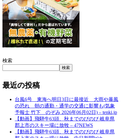
検索
検索
最近の投稿
台風6号 東海へ明日3日に最接近 大雨や暴風
の恐れ 朝の通勤・通学の交通に影響も(気象
予報士 竹下 のぞみ 2026年06月02日) – tenki.jp
【動画】飛騨牛63頭、秋までのびのび 岐阜県
郡上市のスキー場に放牧 – 47NEWS
【動画】飛騨牛63頭、秋までのびのび 岐阜県