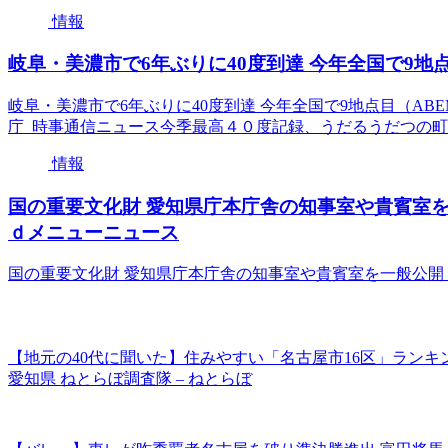
情報
岐阜・美濃市で6年ぶりに40度到達 今年全国で9地点目（A
岐阜・美濃市で6年ぶりに40度到達 今年全国で9地点目（ABEMA
庁 時事通信ニュース今季最高４０度記録、うだるうだつの町 
情報
国の重要文化財 愛知県庁本庁舎の知事室や貴賓室を
ｄメニューニュース
国の重要文化財 愛知県庁本庁舎の知事室や貴賓室を一般公開
【地元の40代に聞いた】住みやすい「名古屋市16区」ランキング
愛知県 ねとらぼ調査隊 – ねとらぼ