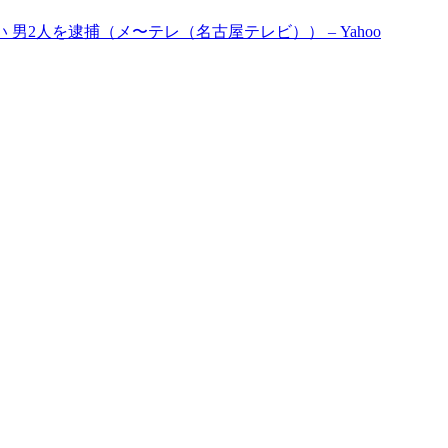
2人を逮捕（メ〜テレ（名古屋テレビ）） – Yahoo