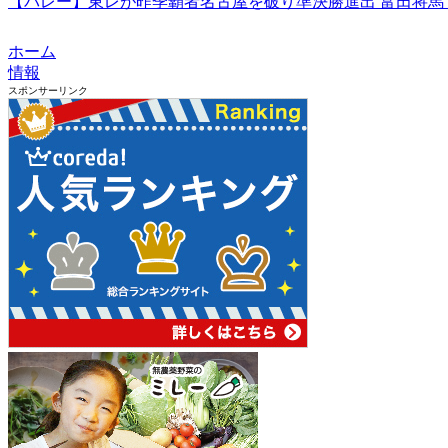
【バレー】東レが昨季覇者名古屋を破り準決勝進出 富田将馬「ヒリヒリ
ホーム
情報
スポンサーリンク