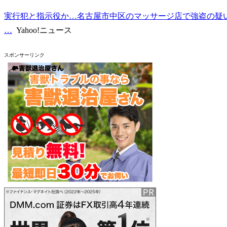
実行犯と指示役か…名古屋市中区のマッサージ店で強盗の疑い 男
…
Yahoo!ニュース
スポンサーリンク