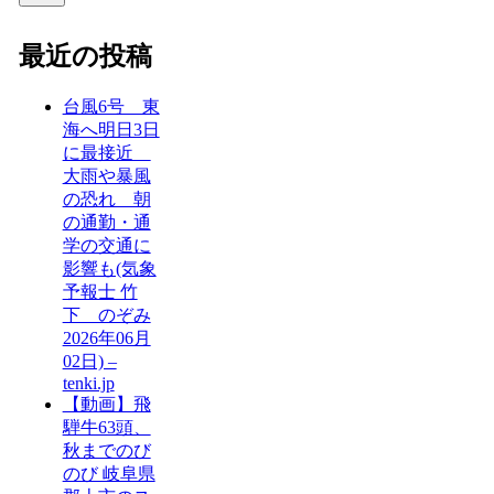
最近の投稿
台風6号 東
海へ明日3日
に最接近
大雨や暴風
の恐れ 朝
の通勤・通
学の交通に
影響も(気象
予報士 竹
下 のぞみ
2026年06月
02日) –
tenki.jp
【動画】飛
騨牛63頭、
秋までのび
のび 岐阜県