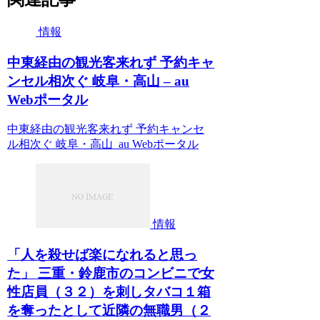
情報
中東経由の観光客来れず 予約キャ
ンセル相次ぐ 岐阜・高山 – au
Webポータル
中東経由の観光客来れず 予約キャンセ
ル相次ぐ 岐阜・高山 au Webポータル
情報
「人を殺せば楽になれると思っ
た」 三重・鈴鹿市のコンビニで女
性店員（３２）を刺しタバコ１箱
を奪ったとして近隣の無職男（２