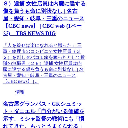
８）逮捕 女性店員は内臓に達する
傷を負うも命に別状なし | 名古
屋・愛知・岐阜・三重のニュース
【CBC news】 | CBC web (1ペー
ジ) – TBS NEWS DIG
「人を殺せば楽になれると思った」 三
重・鈴鹿市のコンビニで女性店員（３
２）を刺しタバコ１箱を奪ったとして近
隣の無職男（２８）逮捕 女性店員は内
臓に達する傷を負うも命に別状なし | 名
古屋・愛知・岐阜・三重のニュース
【CBC news】 | ...
情報
名古屋グランパス・GKシュミッ
ト・ダニエル「自分がいる価値を
示す」ミシャ監督の戦術にも「慣
れてきた、もっとうまくなれる」