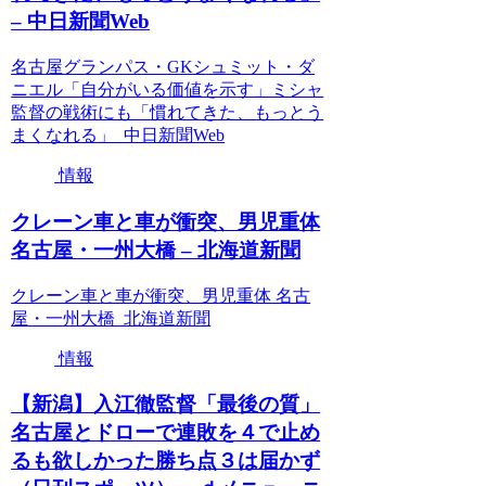
– 中日新聞Web
名古屋グランパス・GKシュミット・ダ
ニエル「自分がいる価値を示す」ミシャ
監督の戦術にも「慣れてきた、もっとう
まくなれる」 中日新聞Web
情報
クレーン車と車が衝突、男児重体
名古屋・一州大橋 – 北海道新聞
クレーン車と車が衝突、男児重体 名古
屋・一州大橋 北海道新聞
情報
【新潟】入江徹監督「最後の質」
名古屋とドローで連敗を４で止め
るも欲しかった勝ち点３は届かず