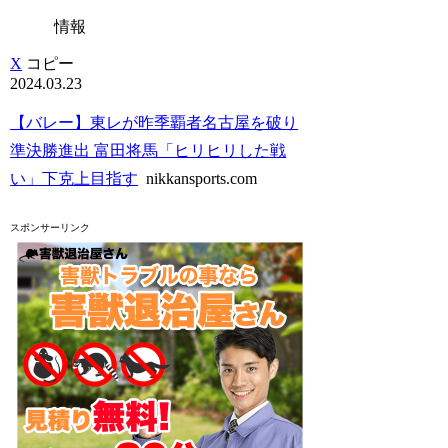
情報
X
コピー
2024.03.23
【バレー】東レが昨季覇者名古屋を破り
準決勝進出 富田将馬「ヒリヒリした戦
い」下克上目指す
nikkansports.com
スポンサーリンク