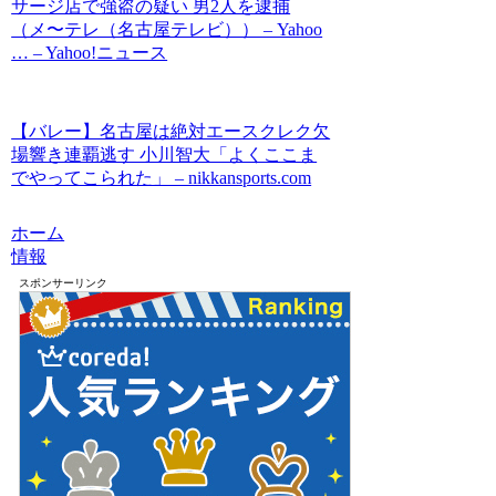
サージ店で強盗の疑い 男2人を逮捕
（メ〜テレ（名古屋テレビ）） – Yahoo
… – Yahoo!ニュース
【バレー】名古屋は絶対エースクレク欠
場響き連覇逃す 小川智大「よくここま
でやってこられた」 – nikkansports.com
ホーム
情報
スポンサーリンク