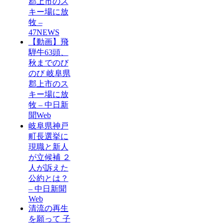
郡上市のス
キー場に放
牧 –
47NEWS
【動画】飛
騨牛63頭、
秋までのび
のび 岐阜県
郡上市のス
キー場に放
牧 – 中日新
聞Web
岐阜県神戸
町長選挙に
現職と新人
が立候補 ２
人が訴えた
公約とは？
– 中日新聞
Web
清流の再生
を願って 子