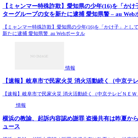
【ミャンマー特殊詐欺】愛知県の少年(16)を「か
ターグループの女を新たに逮捕 愛知県警 – au We
【ミャンマー特殊詐欺】愛知県の少年(16)を「かけ子」と
新たに逮捕 愛知県警 au Webポータル
情報
【速報】岐阜市で民家火災 消火活動続く（中京テレビＮ
【速報】岐阜市で民家火災 消火活動続く（中京テレビＮＥＷＳ）
情報
横浜の教諭、起訴内容認め謝罪 盗撮共有は昨夏から、検
ュース