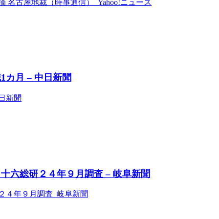
名古屋地裁（時事通信） Yahoo!ニュース
カ月 – 中日新聞
日新聞
十六総研２４年９月調査 – 岐阜新聞
２４年９月調査 岐阜新聞