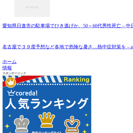
愛知県日進市の駐車場でひき逃げか、50～60代男性死亡 – 中
名古屋で３９度予想など各地で危険な暑さ…熱中症対策を – au
ホーム
情報
スポンサーリンク