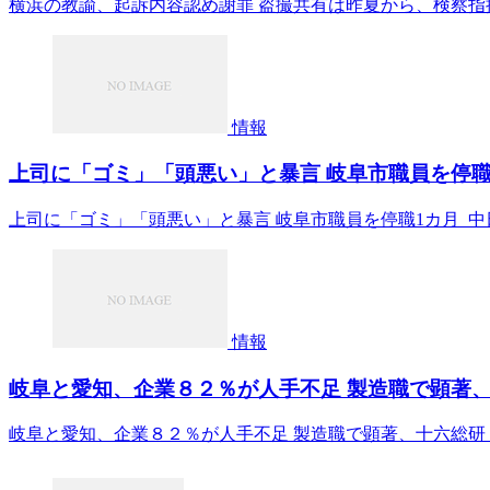
横浜の教諭、起訴内容認め謝罪 盗撮共有は昨夏から、検察指摘 
情報
上司に「ゴミ」「頭悪い」と暴言 岐阜市職員を停職1
上司に「ゴミ」「頭悪い」と暴言 岐阜市職員を停職1カ月 中
情報
岐阜と愛知、企業８２％が人手不足 製造職で顕著、
岐阜と愛知、企業８２％が人手不足 製造職で顕著、十六総研