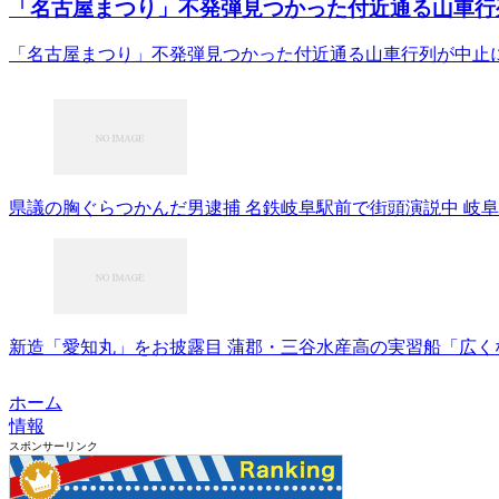
「名古屋まつり」不発弾見つかった付近通る山車行列が中止に
「名古屋まつり」不発弾見つかった付近通る山車行列が中止に nhk
県議の胸ぐらつかんだ男逮捕 名鉄岐阜駅前で街頭演説中 岐阜中
新造「愛知丸」をお披露目 蒲郡・三谷水産高の実習船「広くなり
ホーム
情報
スポンサーリンク