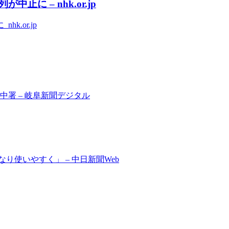
 – nhk.or.jp
.or.jp
署 – 岐阜新聞デジタル
使いやすく」 – 中日新聞Web