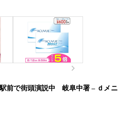
前で街頭演説中 岐阜中署 – ｄメニ