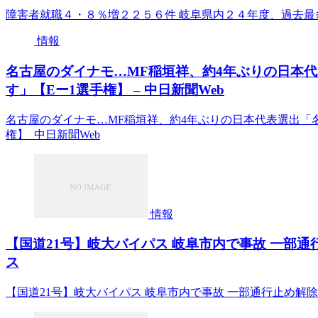
障害者就職４・８％増２２５６件 岐阜県内２４年度、過去最
情報
名古屋のダイナモ…MF稲垣祥、約4年ぶりの日本
す」【Eー1選手権】 – 中日新聞Web
名古屋のダイナモ…MF稲垣祥、約4年ぶりの日本代表選出「
権】 中日新聞Web
情報
【国道21号】岐大バイパス 岐阜市内で事故 一部通行止
ス
【国道21号】岐大バイパス 岐阜市内で事故 一部通行止め解除（