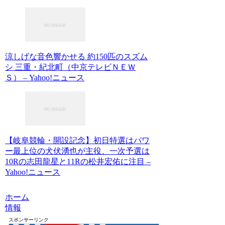
涼しげな音色響かせる 約150匹のスズム
シ 三重・紀北町（中京テレビＮＥＷ
Ｓ） – Yahoo!ニュース
【岐阜競輪・開設記念】初日特選はパワ
ー最上位の犬伏湧也が主役、一次予選は
10Rの志田龍星と11Rの松井宏佑に注目 –
Yahoo!ニュース
ホーム
情報
スポンサーリンク