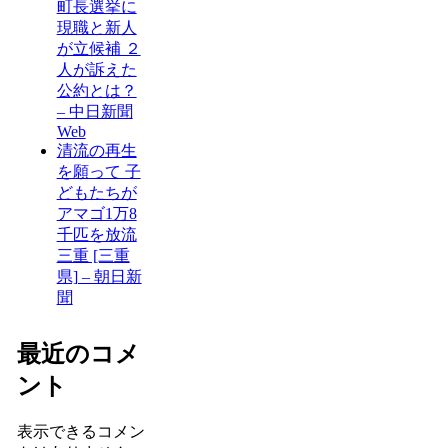
町長選挙に
現職と新人
が立候補 ２
人が訴えた
公約とは？
– 中日新聞
Web
清流の再生
を願って 子
どもたちが
アマゴ1万8
千匹を放流
三重 [三重
県] – 朝日新
聞
最近のコメ
ント
表示できるコメン