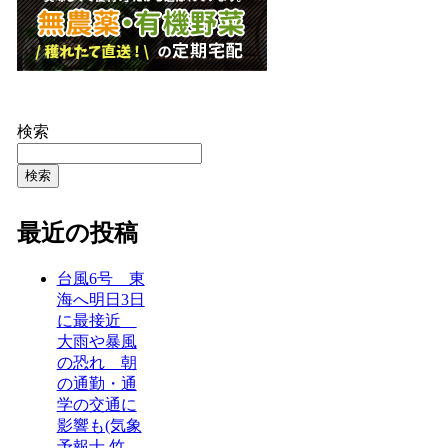
検索
検索
最近の投稿
台風6号 東
海へ明日3日
に最接近
大雨や暴風
の恐れ 朝
の通勤・通
学の交通に
影響も(気象
予報士 竹