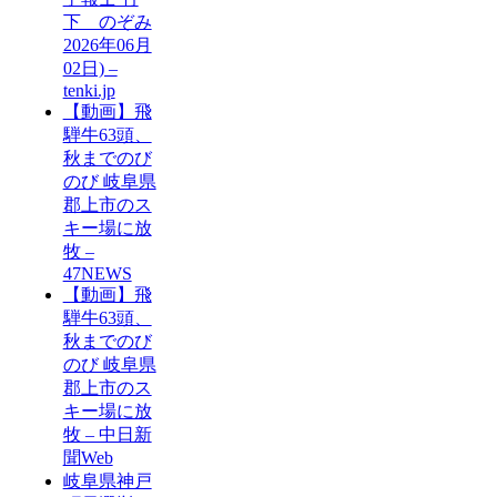
下 のぞみ
2026年06月
02日) –
tenki.jp
【動画】飛
騨牛63頭、
秋までのび
のび 岐阜県
郡上市のス
キー場に放
牧 –
47NEWS
【動画】飛
騨牛63頭、
秋までのび
のび 岐阜県
郡上市のス
キー場に放
牧 – 中日新
聞Web
岐阜県神戸