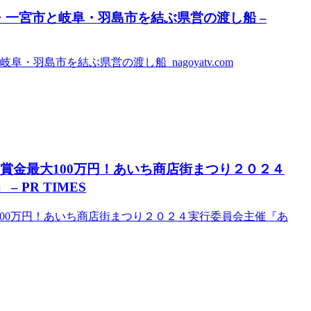
・一宮市と岐阜・羽島市を結ぶ県営の渡し船 –
羽島市を結ぶ県営の渡し船 nagoyatv.com
を発表！賞金最大100万円！あいち商店街まつり２０２４
– PR TIMES
金最大100万円！あいち商店街まつり２０２４実行委員会主催『あ