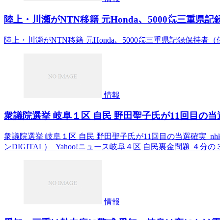
陸上・川瀬がNTN移籍 元Honda、5000㍍三重県記録
陸上・川瀬がNTN移籍 元Honda、5000㍍三重県記録保持者（伊
情報
衆議院選挙 岐阜１区 自民 野田聖子氏が11回目の当選確実 
衆議院選挙 岐阜１区 自民 野田聖子氏が11回目の当選確実 nhk
ンDIGITAL） Yahoo!ニュース岐阜４区 自民裏金問題 ４分の
情報