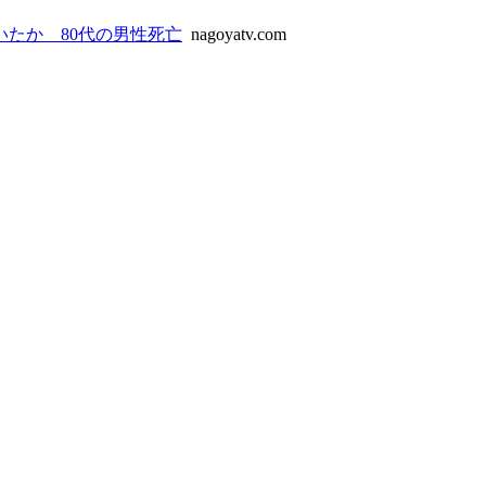
たか 80代の男性死亡
nagoyatv.com