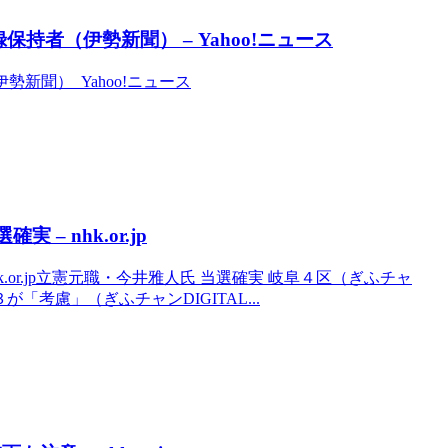
保持者（伊勢新聞） – Yahoo!ニュース
勢新聞） Yahoo!ニュース
– nhk.or.jp
.or.jp立憲元職・今井雅人氏 当選確実 岐阜４区（ぎふチャ
３が「考慮」（ぎふチャンDIGITAL...