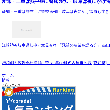
愛知・三重は熱中症に警戒 愛知・岐阜は夜にかけ雷雨も注意
愛知・三重は熱中症に警戒 愛知・岐阜は夜にかけ雷雨も注意 nhk.
江崎禎英岐阜県知事と意見交換 「飛騨の農業を語る会」 高山市（ぎふ
贈賄側の広告会社役員に懲役1年求刑 名古屋市汚職 [愛知県] –
ホーム
情報
スポンサーリンク