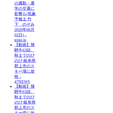
の通勤・通
学の交通に
影響も(気象
予報士 竹
下 のぞみ
2026年06月
02日) –
tenki.jp
【動画】飛
騨牛63頭、
秋までのび
のび 岐阜県
郡上市のス
キー場に放
牧 –
47NEWS
【動画】飛
騨牛63頭、
秋までのび
のび 岐阜県
郡上市のス
キー場に放