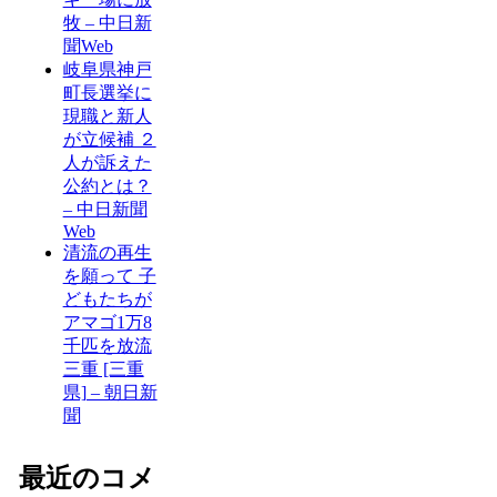
牧 – 中日新
聞Web
岐阜県神戸
町長選挙に
現職と新人
が立候補 ２
人が訴えた
公約とは？
– 中日新聞
Web
清流の再生
を願って 子
どもたちが
アマゴ1万8
千匹を放流
三重 [三重
県] – 朝日新
聞
最近のコメ