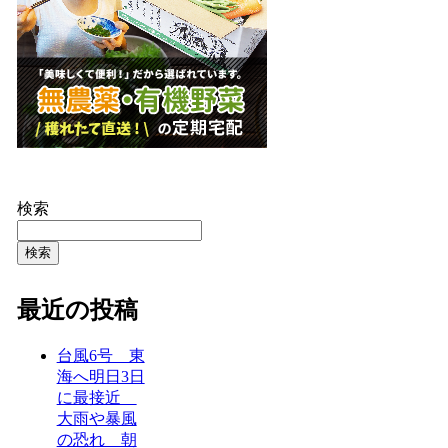
検索
検索
最近の投稿
台風6号 東
海へ明日3日
に最接近
大雨や暴風
の恐れ 朝