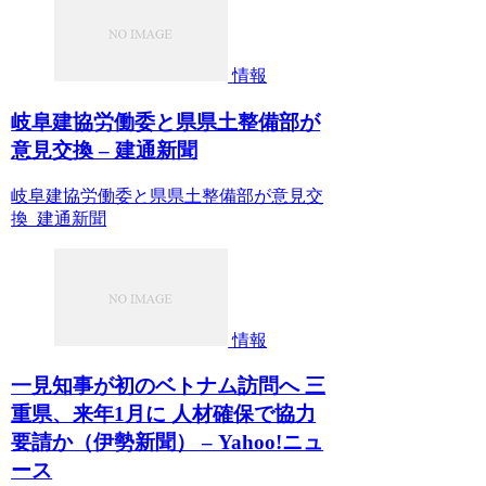
情報
岐阜建協労働委と県県土整備部が
意見交換 – 建通新聞
岐阜建協労働委と県県土整備部が意見交
換 建通新聞
情報
一見知事が初のベトナム訪問へ 三
重県、来年1月に 人材確保で協力
要請か（伊勢新聞） – Yahoo!ニュ
ース