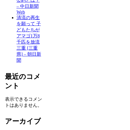
公約とは？
– 中日新聞
Web
清流の再生
を願って 子
どもたちが
アマゴ1万8
千匹を放流
三重 [三重
県] – 朝日新
聞
最近のコメ
ント
表示できるコメン
トはありません。
アーカイブ