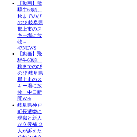
【動画】飛
騨牛63頭、
秋までのび
のび 岐阜県
郡上市のス
キー場に放
牧 –
47NEWS
【動画】飛
騨牛63頭、
秋までのび
のび 岐阜県
郡上市のス
キー場に放
牧 – 中日新
聞Web
岐阜県神戸
町長選挙に
現職と新人
が立候補 ２
人が訴えた