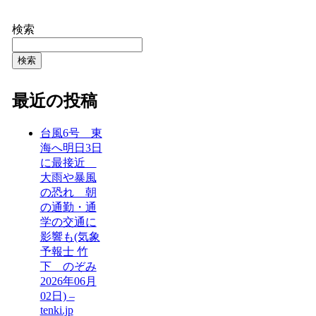
検索
検索
最近の投稿
台風6号 東
海へ明日3日
に最接近
大雨や暴風
の恐れ 朝
の通勤・通
学の交通に
影響も(気象
予報士 竹
下 のぞみ
2026年06月
02日) –
tenki.jp