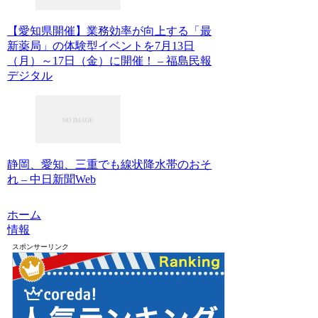
【愛知県開催】業務効率が向上する「最
新薬局」の体験型イベントを7月13日
（月）～17日（金）に開催！ – 福島民報
デジタル
静岡、愛知、三重でも線状降水帯のおそ
れ – 中日新聞Web
ホーム
情報
スポンサーリンク