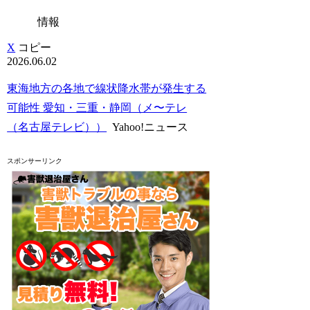
情報
X
コピー
2026.06.02
東海地方の各地で線状降水帯が発生する
可能性 愛知・三重・静岡（メ〜テレ
（名古屋テレビ））
Yahoo!ニュース
スポンサーリンク