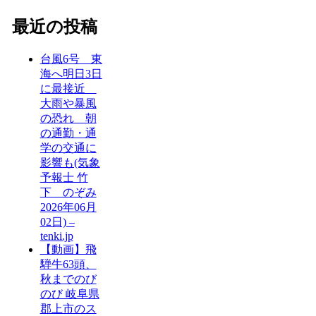
最近の投稿
台風6号 東
海へ明日3日
に最接近
大雨や暴風
の恐れ 朝
の通勤・通
学の交通に
影響も(気象
予報士 竹
下 のぞみ
2026年06月
02日) –
tenki.jp
【動画】飛
騨牛63頭、
秋までのび
のび 岐阜県
郡上市のス