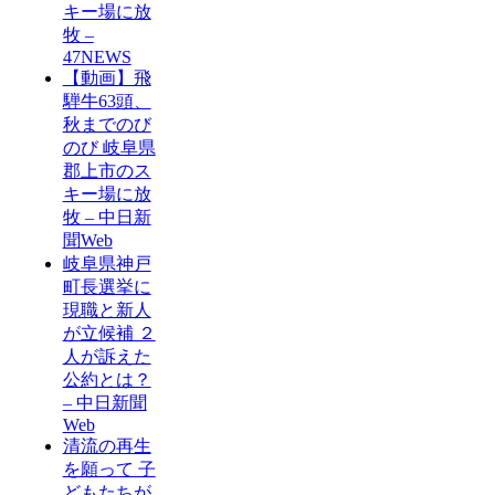
キー場に放
牧 –
47NEWS
【動画】飛
騨牛63頭、
秋までのび
のび 岐阜県
郡上市のス
キー場に放
牧 – 中日新
聞Web
岐阜県神戸
町長選挙に
現職と新人
が立候補 ２
人が訴えた
公約とは？
– 中日新聞
Web
清流の再生
を願って 子
どもたちが