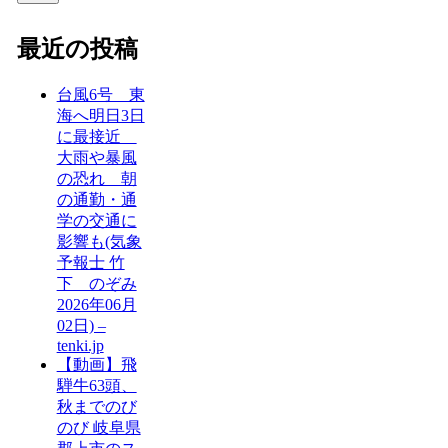
最近の投稿
台風6号 東
海へ明日3日
に最接近
大雨や暴風
の恐れ 朝
の通勤・通
学の交通に
影響も(気象
予報士 竹
下 のぞみ
2026年06月
02日) –
tenki.jp
【動画】飛
騨牛63頭、
秋までのび
のび 岐阜県