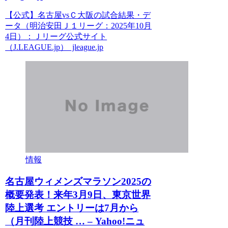
【公式】名古屋vsＣ大阪の試合結果・デ
ータ（明治安田Ｊ１リーグ：2025年10月
4日）：Ｊリーグ公式サイト
（J.LEAGUE.jp） jleague.jp
情報
名古屋ウィメンズマラソン2025の
概要発表！来年3月9日、東京世界
陸上選考 エントリーは7月から
（月刊陸上競技 … – Yahoo!ニュ