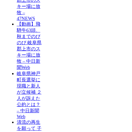
郡上市のス
キー場に放
牧 –
47NEWS
【動画】飛
騨牛63頭、
秋までのび
のび 岐阜県
郡上市のス
キー場に放
牧 – 中日新
聞Web
岐阜県神戸
町長選挙に
現職と新人
が立候補 ２
人が訴えた
公約とは？
– 中日新聞
Web
清流の再生
を願って 子