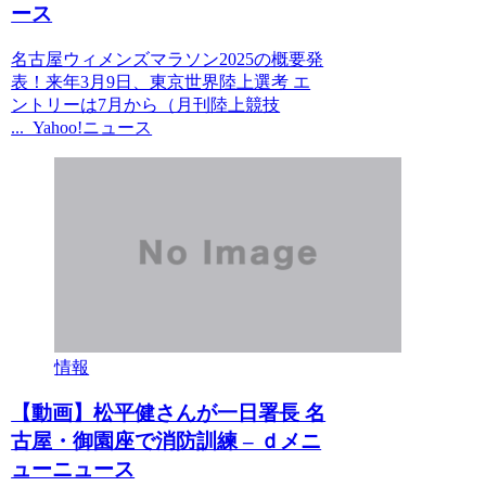
ース
名古屋ウィメンズマラソン2025の概要発
表！来年3月9日、東京世界陸上選考 エ
ントリーは7月から（月刊陸上競技
... Yahoo!ニュース
情報
【動画】松平健さんが一日署長 名
古屋・御園座で消防訓練 – ｄメニ
ューニュース