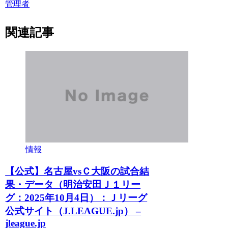
管理者
関連記事
情報
【公式】名古屋vsＣ大阪の試合結
果・データ（明治安田Ｊ１リー
グ：2025年10月4日）：Ｊリーグ
公式サイト（J.LEAGUE.jp） –
jleague.jp